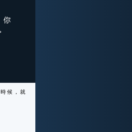
 時 候 ， 就