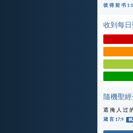
彼 得 前 书 1:1
收到每日
隨機聖經
遮 掩 人 过 
箴 言 17:9
饒