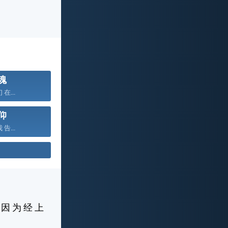
魂
 在...
仰
 告...
 因 为 经 上