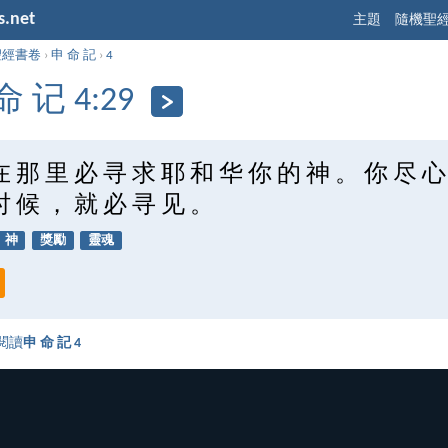
s.net
主題
隨機聖
聖經書卷
›
申 命 記
›
4
命 记 4:29
在 那 里 必 寻 求 耶 和 华 你 的 神 。 你 尽 心
时 候 ， 就 必 寻 见 。
神
獎勵
靈魂
閱讀
申 命 記 4