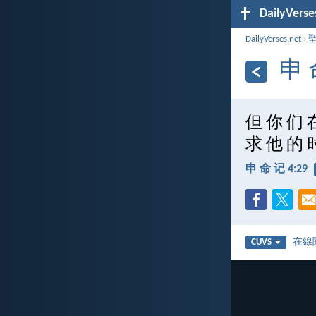
DailyVerse
DailyVerses.net
›
申 
但 你 们 
求 他 的 
申 命 记 4:29
在線
CUVS