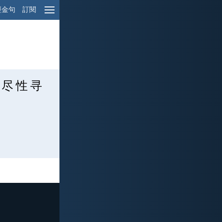
經金句
訂閱
 尽 性 寻