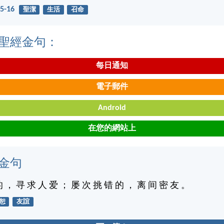
5-16
聖潔
生活
召命
聖經金句：
每日通知
電子郵件
Android
在您的網站上
金句
的 ， 寻 求 人 爱 ； 屡 次 挑 错 的 ， 离 间 密 友 。
恕
友誼