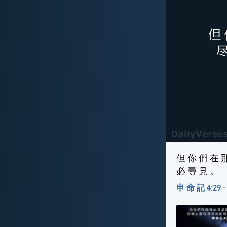
但 你 們 在 
必 尋 見 。
申 命 記 4:29 -