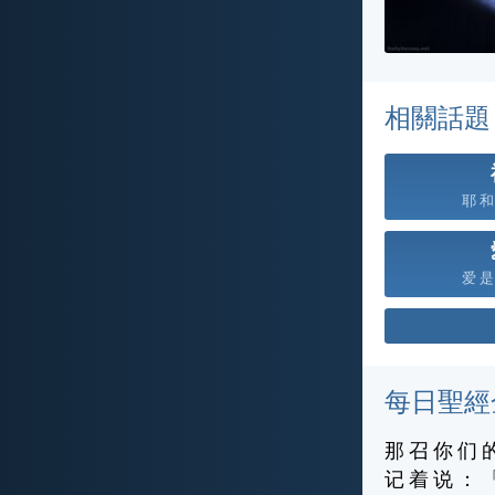
相關話題
耶 和 
爱 是 
每日聖經
那 召 你 们 
记 着 说 ： 