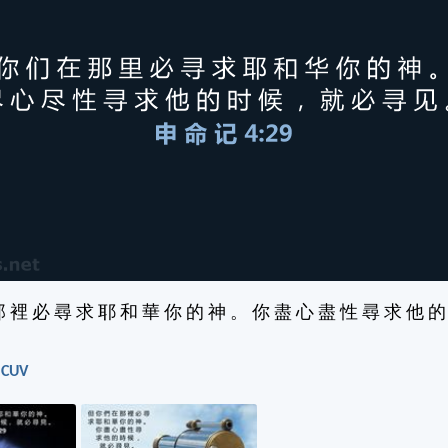
那 裡 必 尋 求 耶 和 華 你 的 神 。 你 盡 心 盡 性 尋 求 他 的
 CUV