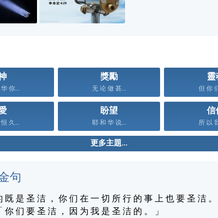
神
獎勵
靈
华 你...
无 论 做 甚...
但 你 们
愛
盼望
信
恒 久...
耶 和 华 说...
所 以 我
更多主題...
金句
的 既 是 圣 洁 ， 你 们 在 一 切 所 行 的 事 上 也 要 圣 洁 。
「 你 们 要 圣 洁 ， 因 为 我 是 圣 洁 的 。 」