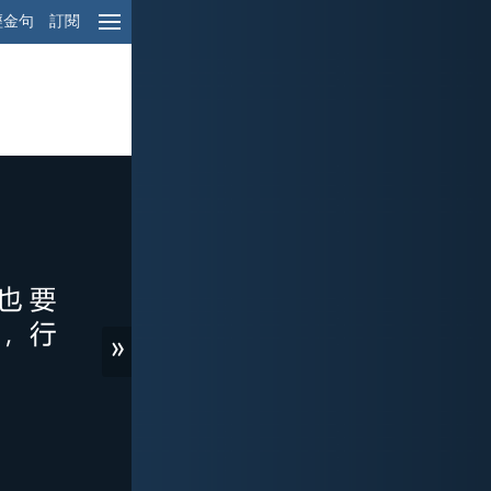
經金句
訂閱
»