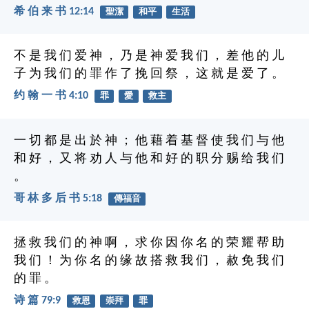
希 伯 来 书 12:14
聖潔
和平
生活
不 是 我 们 爱 神 ， 乃 是 神 爱 我 们 ， 差 他 的 儿
子 为 我 们 的 罪 作 了 挽 回 祭 ， 这 就 是 爱 了 。
约 翰 一 书 4:10
罪
愛
救主
一 切 都 是 出 於 神 ； 他 藉 着 基 督 使 我 们 与 他
和 好 ， 又 将 劝 人 与 他 和 好 的 职 分 赐 给 我 们
。
哥 林 多 后 书 5:18
傳福音
拯 救 我 们 的 神 啊 ， 求 你 因 你 名 的 荣 耀 帮 助
我 们 ！ 为 你 名 的 缘 故 搭 救 我 们 ， 赦 免 我 们
的 罪 。
诗 篇 79:9
救恩
崇拜
罪