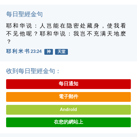
每日聖經金句
耶 和 华 说 ： 人 岂 能 在 隐 密 处 藏 身 ， 使 我 看
不 见 他 呢 ？ 耶 和 华 说 ： 我 岂 不 充 满 天 地 麽
？
耶 利 米 书 23:24
神
天堂
收到每日聖經金句：
每日通知
電子郵件
Android
在您的網站上