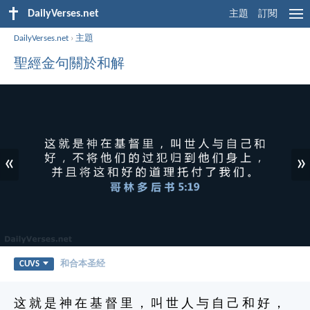
DailyVerses.net
主題
訂閱
DailyVerses.net
›
主題
聖經金句關於和解
«
»
CUVS
和合本圣经
这 就 是 神 在 基 督 里 ， 叫 世 人 与 自 己 和 好 ，