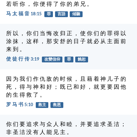
若 听 你 ， 你 便 得 了 你 的 弟 兄 。
马 太 福 音 18:15
罪
言語
傾聽
所 以 ， 你 们 当 悔 改 归 正 ， 使 你 们 的 罪 得 以
涂 抹 ， 这 样 ， 那 安 舒 的 日 子 就 必 从 主 面 前
来 到 。
使 徒 行 传 3:19
改變信仰
罪
饒恕
因 为 我 们 作 仇 敌 的 时 候 ， 且 藉 着 神 儿 子 的
死 ， 得 与 神 和 好 ； 既 已 和 好 ， 就 更 要 因 他
的 生 得 救 了 。
罗 马 书 5:10
救主
救恩
你 们 要 追 求 与 众 人 和 睦 ， 并 要 追 求 圣 洁 ；
非 圣 洁 没 有 人 能 见 主 。