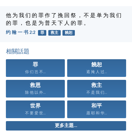
他 为 我 们 的 罪 作 了 挽 回 祭 ， 不 是 单 为 我 们
的 罪 ， 也 是 为 普 天 下 人 的 罪 。
约 翰 一 书 2:2
罪
救主
饒恕
相關話題
罪
饒恕
你 们 岂 不...
遮 掩 人 过...
救恩
救主
除 他 以 外...
不 是 我 们...
世界
和平
不 要 爱 世...
愿 耶 和 华...
更多主題...