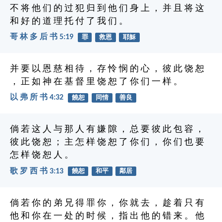
不 将 他 们 的 过 犯 归 到 他 们 身 上 ， 并 且 将 这
和 好 的 道 理 托 付 了 我 们 。
哥 林 多 后 书 5:19
罪
救恩
耶穌
并 要 以 恩 慈 相 待 ， 存 怜 悯 的 心 ， 彼 此 饶 恕
， 正 如 神 在 基 督 里 饶 恕 了 你 们 一 样 。
以 弗 所 书 4:32
饒恕
同情
善良
倘 若 这 人 与 那 人 有 嫌 隙 ， 总 要 彼 此 包 容 ，
彼 此 饶 恕 ； 主 怎 样 饶 恕 了 你 们 ， 你 们 也 要
怎 样 饶 恕 人 。
歌 罗 西 书 3:13
饒恕
和平
鄰居
倘 若 你 的 弟 兄 得 罪 你 ， 你 就 去 ， 趁 着 只 有
他 和 你 在 一 处 的 时 候 ， 指 出 他 的 错 来 。 他