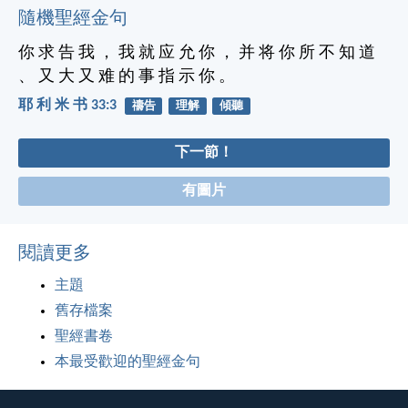
隨機聖經金句
你 求 告 我 ， 我 就 应 允 你 ， 并 将 你 所 不 知 道
、 又 大 又 难 的 事 指 示 你 。
耶 利 米 书 33:3
禱告
理解
傾聽
下一節！
有圖片
閱讀更多
主題
舊存檔案
聖經書卷
本最受歡迎的聖經金句