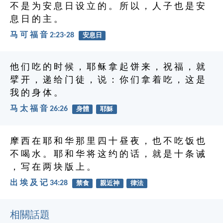
不 是 为 安 息 日 设 立 的 。 所 以 ， 人 子 也 是 安
息 日 的 主 。
马 可 福 音 2:23-28
安息日
他 们 吃 的 时 候 ， 耶 稣 拿 起 饼 来 ， 祝 福 ， 就
擘 开 ， 递 给 门 徒 ， 说 ： 你 们 拿 着 吃 ， 这 是
我 的 身 体 。
马 太 福 音 26:26
身體
耶穌
摩 西 在 耶 和 华 那 里 四 十 昼 夜 ， 也 不 吃 饭 也
不 喝 水 。 耶 和 华 将 这 约 的 话 ， 就 是 十 条 诫
， 写 在 两 块 版 上 。
出 埃 及 记 34:28
禁食
親近神
律法
相關話題