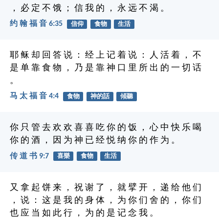
， 必 定 不 饿 ； 信 我 的 ， 永 远 不 渴 。
约 翰 福 音 6:35
信仰
食物
生活
耶 稣 却 回 答 说 ： 经 上 记 着 说 ： 人 活 着 ， 不
是 单 靠 食 物 ， 乃 是 靠 神 口 里 所 出 的 一 切 话
。
马 太 福 音 4:4
食物
神的話
傾聽
你 只 管 去 欢 欢 喜 喜 吃 你 的 饭 ， 心 中 快 乐 喝
你 的 酒 ， 因 为 神 已 经 悦 纳 你 的 作 为 。
传 道 书 9:7
喜樂
食物
生活
又 拿 起 饼 来 ， 祝 谢 了 ， 就 擘 开 ， 递 给 他 们
， 说 ： 这 是 我 的 身 体 ， 为 你 们 舍 的 ， 你 们
也 应 当 如 此 行 ， 为 的 是 记 念 我 。