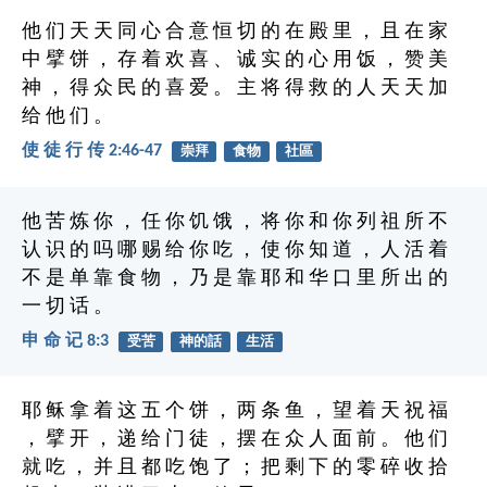
他 们 天 天 同 心 合 意 恒 切 的 在 殿 里 ， 且 在 家
中 擘 饼 ， 存 着 欢 喜 、 诚 实 的 心 用 饭 ， 赞 美
神 ， 得 众 民 的 喜 爱 。 主 将 得 救 的 人 天 天 加
给 他 们 。
使 徒 行 传 2:46-47
崇拜
食物
社區
他 苦 炼 你 ， 任 你 饥 饿 ， 将 你 和 你 列 祖 所 不
认 识 的 吗 哪 赐 给 你 吃 ， 使 你 知 道 ， 人 活 着
不 是 单 靠 食 物 ， 乃 是 靠 耶 和 华 口 里 所 出 的
一 切 话 。
申 命 记 8:3
受苦
神的話
生活
耶 稣 拿 着 这 五 个 饼 ， 两 条 鱼 ， 望 着 天 祝 福
， 擘 开 ， 递 给 门 徒 ， 摆 在 众 人 面 前 。 他 们
就 吃 ， 并 且 都 吃 饱 了 ； 把 剩 下 的 零 碎 收 拾