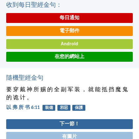
收到每日聖經金句：
每日通知
電子郵件
Android
在您的網站上
隨機聖經金句
要 穿 戴 神 所 赐 的 全 副 军 装 ， 就 能 抵 挡 魔 鬼
的 诡 计 。
以 弗 所 书 6:11
裝備
邪惡
保護
下一節！
有圖片