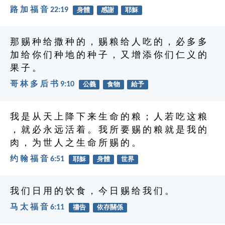
路 加 福 音 22:19
身體
感謝
耶穌
那 赐 种 给 撒 种 的 ， 赐 粮 给 人 吃 的 ， 必 多 多
加 给 你 们 种 地 的 种 子 ， 又 增 添 你 们 仁 义 的
果 子 。
哥 林 多 后 书 9:10
公義
食物
給予
我 是 从 天 上 降 下 来 生 命 的 粮 ； 人 若 吃 这 粮
， 就 必 永 远 活 着 。 我 所 要 赐 的 粮 就 是 我 的
肉 ， 为 世 人 之 生 命 所 赐 的 。
约 翰 福 音 6:51
耶穌
身體
世界
我 们 日 用 的 饮 食 ， 今 日 赐 给 我 们 。
马 太 福 音 6:11
禱告
依存關係