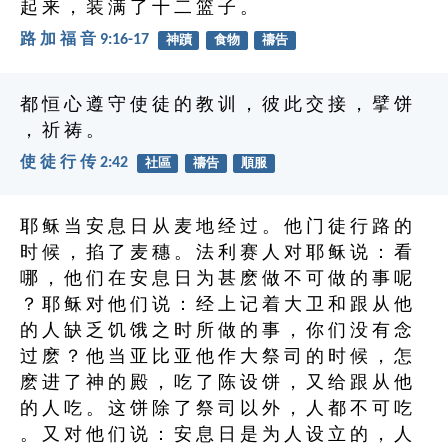
起 来 ， 装 满 了 十 二 篮 子 。
路 加 福 音 9:16-17
神蹟
食物
禱告
都 恒 心 遵 守 使 徒 的 教 训 ， 彼 此 交 接 ， 擘 饼
， 祈 祷 。
使 徒 行 传 2:42
社區
禱告
順服
耶 稣 当 安 息 日 从 麦 地 经 过 。 他 门 徒 行 路 的
时 候 ， 掐 了 麦 穗 。 法 利 赛 人 对 耶 稣 说 ： 看
哪 ， 他 们 在 安 息 日 为 甚 麽 做 不 可 做 的 事 呢
？ 耶 稣 对 他 们 说 ： 经 上 记 着 大 卫 和 跟 从 他
的 人 缺 乏 饥 饿 之 时 所 做 的 事 ， 你 们 没 有 念
过 麽 ？ 他 当 亚 比 亚 他 作 大 祭 司 的 时 候 ， 怎
麽 进 了 神 的 殿 ， 吃 了 陈 设 饼 ， 又 给 跟 从 他
的 人 吃 。 这 饼 除 了 祭 司 以 外 ， 人 都 不 可 吃
。 又 对 他 们 说 ： 安 息 日 是 为 人 设 立 的 ， 人