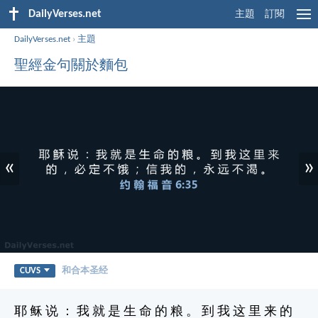
DailyVerses.net
主題
訂閱
DailyVerses.net
›
主題
聖經金句關於麵包
«
»
CUVS
和合本圣经
耶 稣 说 ： 我 就 是 生 命 的 粮 。 到 我 这 里 来 的