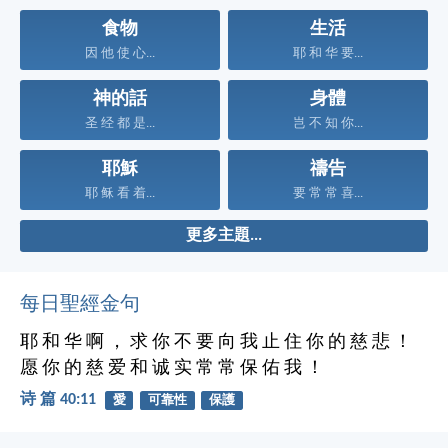
食物
生活
因 他 使 心...
耶 和 华 要...
神的話
身體
圣 经 都 是...
岂 不 知 你...
耶穌
禱告
耶 稣 看 着...
要 常 常 喜...
更多主題...
每日聖經金句
耶 和 华 啊 ， 求 你 不 要 向 我 止 住 你 的 慈 悲 ！
愿 你 的 慈 爱 和 诚 实 常 常 保 佑 我 ！
诗 篇 40:11
愛
可靠性
保護