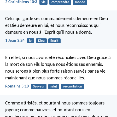
2 Corinthiens 10:3
vie
comprendre
monde
Celui qui garde ses commandements demeure en Dieu
et Dieu demeure en lui; et nous reconnaissons qu'il
demeure en nous à l'Esprit qu'il nous a donné.
1 Jean 3:24
loi
Dieu
Esprit
En effet, si nous avons été réconciliés avec Dieu grâce à
la mort de son Fils lorsque nous étions ses ennemis,
nous serons à bien plus forte raison sauvés par sa vie
maintenant que nous sommes réconciliés.
Romains 5:10
Sauveur
salut
réconciliation
Comme attristés, et pourtant nous sommes toujours
joyeux; comme pauvres, et pourtant nous en
enrichissons beaucoup; comme n'ayant rien, alors que