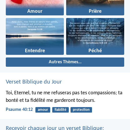
Amour
Prière
Entendre
Péché
Autres Thèmes...
Verset Biblique du Jour
Toi, Eternel, tu ne me refuseras pas tes compassions;
ta
bonté et ta fidélité me garderont toujours.
Psaume 40:12
amour
fiabilité
protection
Recevoir chaque jour un verset Biblique: