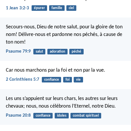
1 Jean 3:2-3
épurer
famille
ciel
Secours-nous, Dieu de notre salut,
pour la gloire de ton
nom!
Délivre-nous et pardonne nos péchés,
à cause de
ton nom!
Psaume 79:9
salut
adoration
péché
Car nous marchons par la foi et non par la vue.
2 Corinthiens 5:7
confiance
foi
vie
Les uns s’appuient sur leurs chars, les autres sur leurs
chevaux;
nous, nous célébrons l’Eternel, notre Dieu.
Psaume 20:8
confiance
idoles
combat spirituel