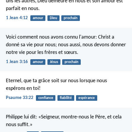
uns les autres, Dieu demeure en nous et son amour est
parfait en nous.
1 Jean 4:12
amour
Dieu
prochain
Voici comment nous avons connu l'amour: Christ a
donné sa vie pour nous; nous aussi, nous devons donner
notre vie pour les frères et sœurs.
1 Jean 3:16
amour
Jésus
prochain
Eternel, que ta grâce soit sur nous
lorsque nous
espérons en toi!
Psaume 33:22
confiance
fiabilité
espérance
Philippe lui dit: «Seigneur, montre-nous le Père, et cela
nous suffit.»