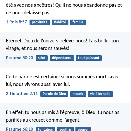
été avec nos ancêtres! Qu'il ne nous abandonne pas et
ne nous délaisse pas.
1 Rois 8:57
proximité
fiabilité
famille
Eternel, Dieu de l’univers, relève-nous!
Fais briller ton
visage, et nous serons sauvés!
Psaume 80:20
salut
dépendance
tout-puissant
Cette parole est certaine:
si nous sommes morts avec
lui,
nous vivrons aussi avec lui.
2 Timothée 2:11
Parole de Dieu
mourir
vie éternelle
En effet, tu nous as mis à l’épreuve, ô Dieu,
tu nous as
purifiés au creuset comme l’argent.
Psaume 66:10
tentation
souffrir
épurer