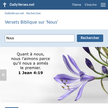
DailyVerses.net
Thème
S'inscrire
DailyVerses.net
›
Rechercher
Versets Biblique sur 'Nous'
«
»