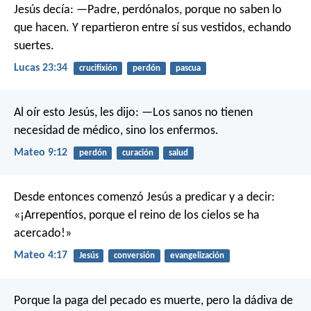
Jesús decía:
—Padre, perdónalos, porque no saben lo
que hacen.
Y repartieron entre sí sus vestidos, echando
suertes.
Lucas 23:34
crucifixión
perdón
pascua
Al oír esto Jesús, les dijo: —Los sanos no tienen
necesidad de médico, sino los enfermos.
Mateo 9:12
perdón
curación
salud
Desde entonces comenzó Jesús a predicar y a decir:
«¡Arrepentíos, porque el reino de los cielos se ha
acercado!»
Mateo 4:17
Jesús
conversión
evangelización
Porque la paga del pecado es muerte, pero la dádiva de