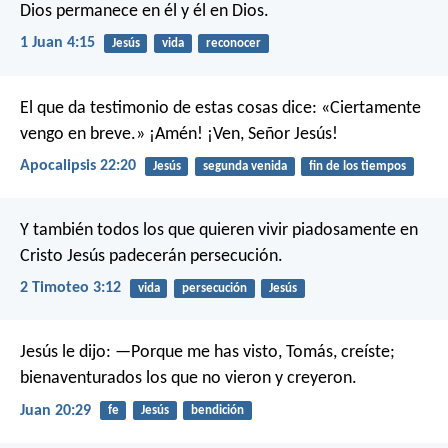
Dios permanece en él y él en Dios.
1 Juan 4:15
Jesús
vida
reconocer
El que da testimonio de estas cosas dice: «Ciertamente
vengo en breve.» ¡Amén! ¡Ven, Señor Jesús!
Apocalipsis 22:20
Jesús
segunda venida
fin de los tiempos
Y también todos los que quieren vivir piadosamente en
Cristo Jesús padecerán persecución.
2 Timoteo 3:12
vida
persecución
Jesús
Jesús le dijo: —Porque me has visto, Tomás, creíste;
bienaventurados los que no vieron y creyeron.
Juan 20:29
fe
Jesús
bendición