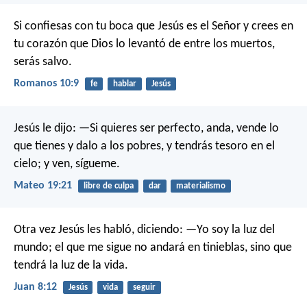
Si confiesas con tu boca que Jesús es el Señor y crees en
tu corazón que Dios lo levantó de entre los muertos,
serás salvo.
Romanos 10:9
fe
hablar
Jesús
Jesús le dijo: —Si quieres ser perfecto, anda, vende lo
que tienes y dalo a los pobres, y tendrás tesoro en el
cielo; y ven, sígueme.
Mateo 19:21
libre de culpa
dar
materialismo
Otra vez Jesús les habló, diciendo: —Yo soy la luz del
mundo; el que me sigue no andará en tinieblas, sino que
tendrá la luz de la vida.
Juan 8:12
Jesús
vida
seguir