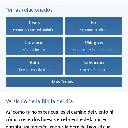
Temas relacionados
Jesús
Fe
Entonces Jesús, mirándolos, dijo...
Por tanto, os digo...
Curación
Milagros
Jesús le dijo: —Si...
Entonces Jesús, mirándolos, dijo...
Vida
Salvación
Jehová te guardará de...
Y en ningún otro...
Más Temas...
Versículo de la Biblia del día
Así como tú no sabes cuál es el camino del viento ni
cómo crecen los huesos en el vientre de la mujer
encinta, así también ignoras la obra de Dios, el cual