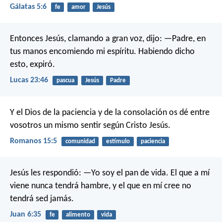
Gálatas 5:6
fe
amor
Jesús
Entonces Jesús, clamando a gran voz, dijo: —Padre, en
tus manos encomiendo mi espíritu. Habiendo dicho
esto, expiró.
Lucas 23:46
pascua
Jesús
Padre
Y el Dios de la paciencia y de la consolación os dé entre
vosotros un mismo sentir según Cristo Jesús.
Romanos 15:5
comunidad
estímulo
paciencia
Jesús les respondió: —Yo soy el pan de vida. El que a mí
viene nunca tendrá hambre, y el que en mí cree no
tendrá sed jamás.
Juan 6:35
fe
alimento
vida