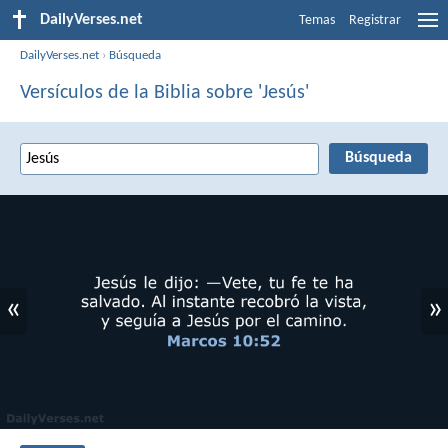
DailyVerses.net
Temas
Registrar
DailyVerses.net
›
Búsqueda
Versículos de la Biblia sobre 'Jesús'
«
»