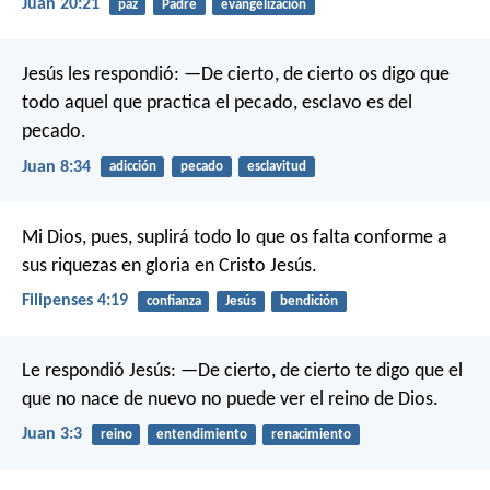
Juan 20:21
paz
Padre
evangelización
Jesús les respondió: —De cierto, de cierto os digo que
todo aquel que practica el pecado, esclavo es del
pecado.
Juan 8:34
adicción
pecado
esclavitud
Mi Dios, pues, suplirá todo lo que os falta conforme a
sus riquezas en gloria en Cristo Jesús.
Filipenses 4:19
confianza
Jesús
bendición
Le respondió Jesús: —De cierto, de cierto te digo que el
que no nace de nuevo no puede ver el reino de Dios.
Juan 3:3
reino
entendimiento
renacimiento