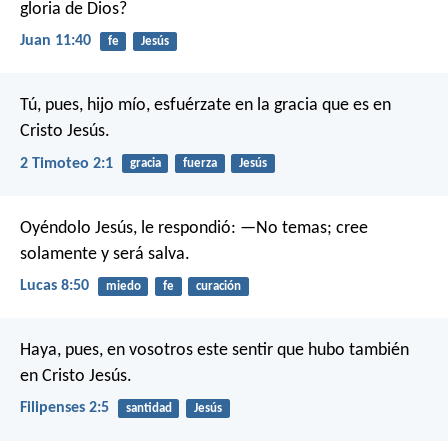
gloria de Dios?
Juan 11:40
fe
Jesús
Tú, pues, hijo mío, esfuérzate en la gracia que es en
Cristo Jesús.
2 Timoteo 2:1
gracia
fuerza
Jesús
Oyéndolo Jesús, le respondió: —No temas; cree
solamente y será salva.
Lucas 8:50
miedo
fe
curación
Haya, pues, en vosotros este sentir que hubo también
en Cristo Jesús.
Filipenses 2:5
santidad
Jesús