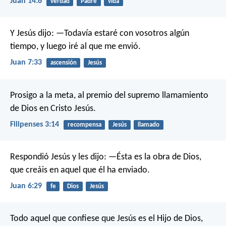
Juan 14:6
verdad
Padre
vida
Y Jesús dijo:
—Todavía estaré con vosotros algún
tiempo, y luego iré al que me envió.
Juan 7:33
ascensión
Jesús
Prosigo a la meta, al premio del supremo llamamiento
de Dios en Cristo Jesús.
Filipenses 3:14
recompensa
Jesús
llamado
Respondió Jesús y les dijo: —Ésta es la obra de Dios,
que creáis en aquel que él ha enviado.
Juan 6:29
fe
Dios
Jesús
Todo aquel que confiese que Jesús es el Hijo de Dios,