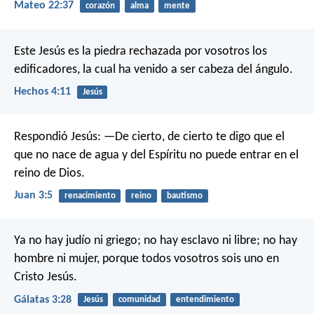
Mateo 22:37
corazón
alma
mente
Este Jesús es la piedra rechazada por vosotros los
edificadores, la cual ha venido a ser cabeza del ángulo.
Hechos 4:11
Jesús
Respondió Jesús: —De cierto, de cierto te digo que el
que no nace de agua y del Espíritu no puede entrar en el
reino de Dios.
Juan 3:5
renacimiento
reino
bautismo
Ya no hay judío ni griego; no hay esclavo ni libre; no hay
hombre ni mujer, porque todos vosotros sois uno en
Cristo Jesús.
Gálatas 3:28
Jesús
comunidad
entendimiento