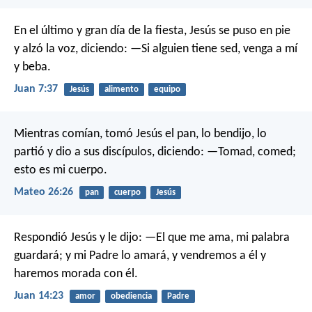
En el último y gran día de la fiesta, Jesús se puso en pie
y alzó la voz, diciendo:
—Si alguien tiene sed, venga a mí
y beba.
Juan 7:37
Jesús
alimento
equipo
Mientras comían, tomó Jesús el pan, lo bendijo, lo
partió y dio a sus discípulos, diciendo: —Tomad, comed;
esto es mi cuerpo.
Mateo 26:26
pan
cuerpo
Jesús
Respondió Jesús y le dijo: —El que me ama, mi palabra
guardará; y mi Padre lo amará, y vendremos a él y
haremos morada con él.
Juan 14:23
amor
obediencia
Padre