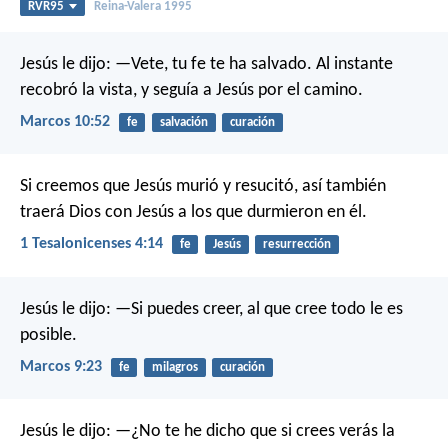
RVR95
Reina-Valera 1995
Jesús le dijo: —Vete, tu fe te ha salvado. Al instante
recobró la vista, y seguía a Jesús por el camino.
Marcos 10:52
fe
salvación
curación
Si creemos que Jesús murió y resucitó, así también
traerá Dios con Jesús a los que durmieron en él.
1 Tesalonicenses 4:14
fe
Jesús
resurrección
Jesús le dijo: —Si puedes creer, al que cree todo le es
posible.
Marcos 9:23
fe
milagros
curación
Jesús le dijo: —¿No te he dicho que si crees verás la