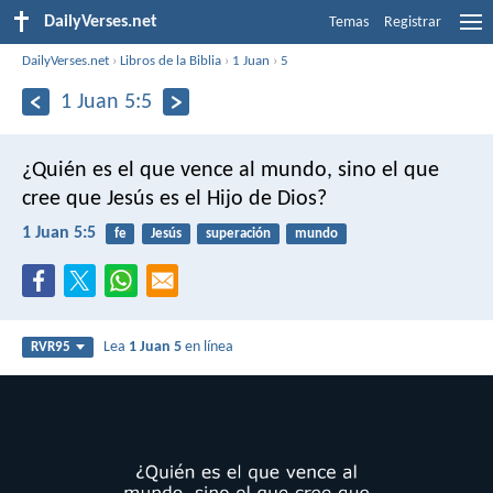
DailyVerses.net
Temas
Registrar
DailyVerses.net
›
Libros de la Biblia
›
1 Juan
›
5
1 Juan 5:5
¿Quién es el que vence al mundo, sino el que
cree que Jesús es el Hijo de Dios?
1 Juan 5:5
fe
Jesús
superación
mundo
Lea
1 Juan 5
en línea
RVR95