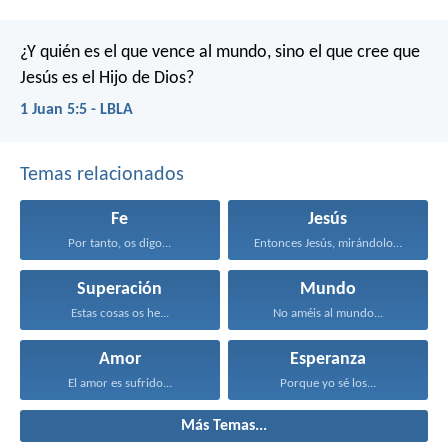
¿Y quién es el que vence al mundo, sino el que cree que
Jesús es el Hijo de Dios?
1 Juan 5:5 - LBLA
Temas relacionados
Fe
Jesús
Por tanto, os digo...
Entonces Jesús, mirándolos, dijo...
Superación
Mundo
Estas cosas os he...
No améis al mundo...
Amor
Esperanza
El amor es sufrido...
Porque yo sé los...
Más Temas...