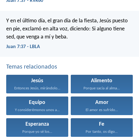
Juan 7:37 - RVR60
Y en el último día, el gran día de la fiesta, Jesús puesto
en pie, exclamó en alta voz, diciendo: Si alguno tiene
sed, que venga a mí y beba.
Juan 7:37 - LBLA
Temas relacionados
Jesús
Alimento
Entonces Jesús, mirándolos, dijo...
Porque sacia al alma...
Equipo
Amor
Y considerémonos unos a...
El amor es sufrido...
Esperanza
Fe
Porque yo sé los...
Por tanto, os digo...