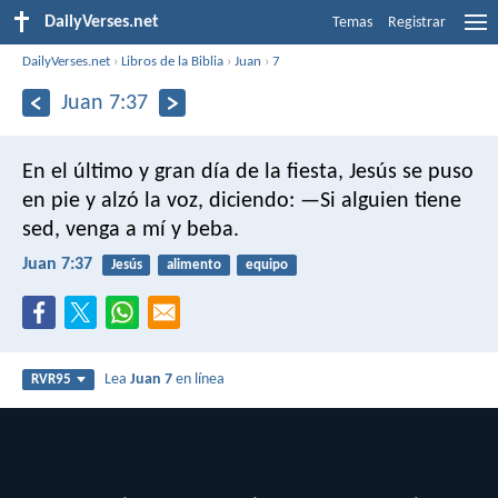
DailyVerses.net
Temas
Registrar
DailyVerses.net
›
Libros de la Biblia
›
Juan
›
7
Juan 7:37
En el último y gran día de la fiesta, Jesús se puso
en pie y alzó la voz, diciendo:
—Si alguien tiene
sed, venga a mí y beba.
Juan 7:37
Jesús
alimento
equipo
Lea
Juan 7
en línea
RVR95