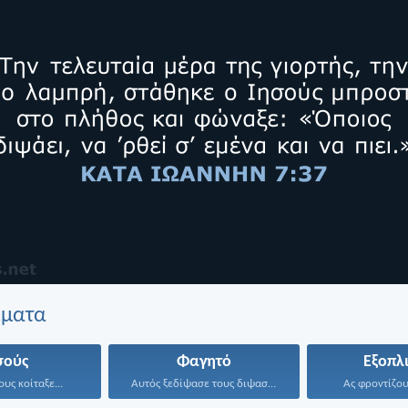
έματα
σούς
Φαγητό
Εξοπλ
ους κοίταξε...
Αυτός ξεδίψασε τους διψασμένους...
Ας φροντίζου