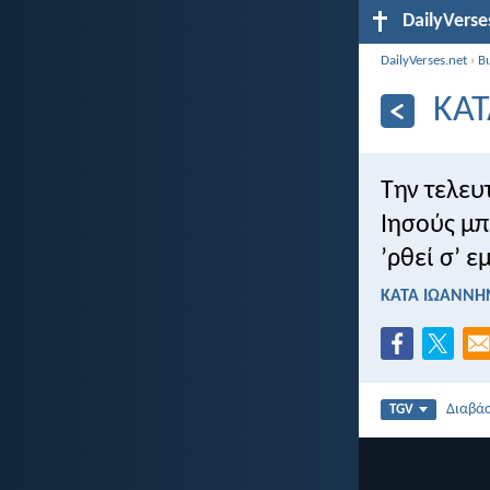
DailyVerse
DailyVerses.net
›
Β
ΚΑΤ
Την τελευ
Ιησούς μπ
’ρθεί σ’ ε
ΚΑΤΑ ΙΩΑΝΝΗΝ
Διαβά
TGV