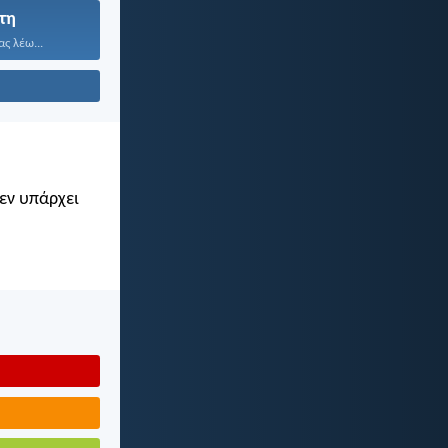
τη
ας λέω...
Δεν υπάρχει