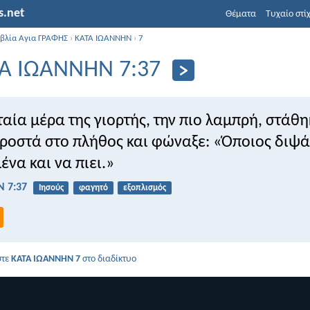
s.net
Θέματα
Τυχαίο στί
ιβλία Αγια ΓΡΑΦΗΣ
›
ΚΑΤΑ ΙΩΑΝΝΗΝ
›
7
Α ΙΩΑΝΝΗΝ 7:37
ταία μέρα της γιορτής, την πιο λαμπρή, στάθη
ροστά στο πλήθος και φώναξε: «Όποιος διψά
μένα και να πιει.»
 7:37
Ιησούς
φαγητό
εξοπλισμός
στε
ΚΑΤΑ ΙΩΑΝΝΗΝ 7
στο διαδίκτυο