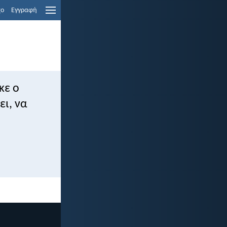
χο
Εγγραφή
κε ο
ει, να