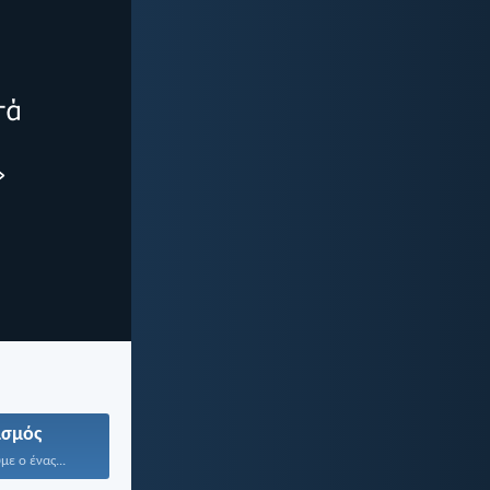
ισμός
με ο ένας...