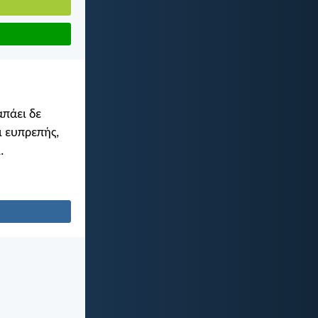
απάει δε
ι ευπρεπής,
.