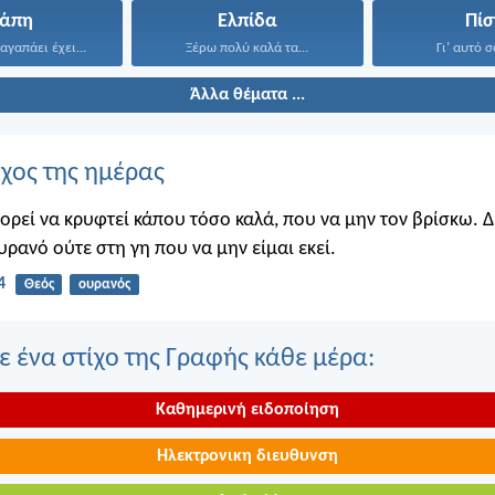
γάπη
Ελπίδα
Πίσ
αγαπάει έχει...
Ξέρω πολύ καλά τα...
Γι’ αυτό σ
Άλλα θέματα ...
ίχος της ημέρας
πορεί να κρυφτεί κάπου τόσο καλά, που να μην τον βρίσκω. 
υρανό ούτε στη γη που να μην είμαι εκεί.
4
Θεός
ουρανός
 ένα στίχο της Γραφής κάθε μέρα:
Καθημερινή ειδοποίηση
Ηλεκτρονικη διευθυνση