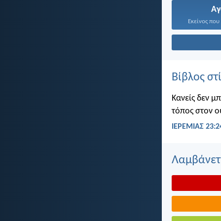
Α
Εκείνος που 
Βίβλος στ
Κανείς δεν μ
τόπος στον ο
ΙΕΡΕΜΙΑΣ 23:2
Λαμβάνετε