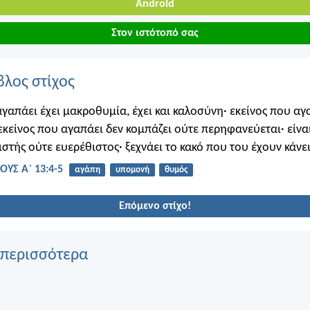
Android
Στον ιστότοπό σας
βλος στίχος
αγαπάει έχει μακροθυμία, έχει και καλοσύνη· εκείνος που αγ
εκείνος που αγαπάει δεν κομπάζει ούτε περηφανεύεται· είνα
ιστής ούτε ευερέθιστος· ξεχνάει το κακό που του έχουν κάνει
ΥΣ Α΄ 13:4-5
αγάπη
υπομονή
θυμός
Επόμενο στίχο!
 περισσότερα