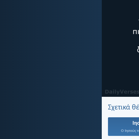
Σχετικά θ
Ιη
Ο Ιησούς τ