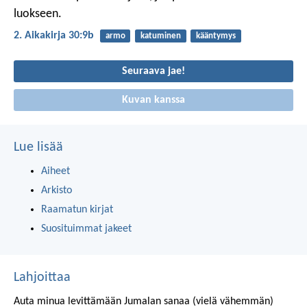
luokseen.
2. Aikakirja 30:9b
armo
katuminen
kääntymys
Seuraava jae!
Kuvan kanssa
Lue lisää
Aiheet
Arkisto
Raamatun kirjat
Suosituimmat jakeet
Lahjoittaa
Auta minua levittämään Jumalan sanaa (vielä vähemmän)