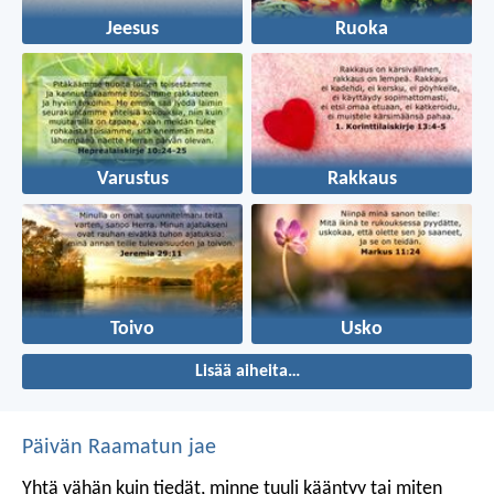
Jeesus
Ruoka
Varustus
Rakkaus
Toivo
Usko
Lisää aiheita…
Päivän Raamatun jae
Yhtä vähän kuin tiedät, minne tuuli kääntyy
tai miten