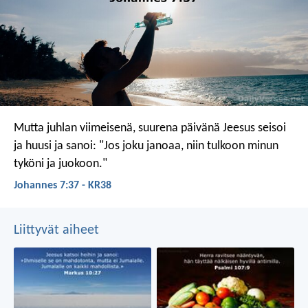
Mutta juhlan viimeisenä, suurena päivänä Jeesus seisoi
ja huusi ja sanoi: "Jos joku janoaa, niin tulkoon minun
tyköni ja juokoon."
Johannes 7:37 - KR38
Liittyvät aiheet