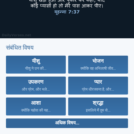
संबंधित विषय
यीशु
भोजन
यीशु ने उन की...
क्योंकि वह अभिलाषी जीव...
उपकरण
प्यार
और प्रेम, और भले...
प्रेम धीरजवन्त है, और...
आशा
श्रद्धा
क्योंकि यहोवा की यह...
इसलिये मैं तुम से...
अधिक विषय...