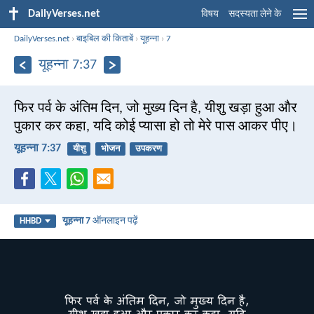
DailyVerses.net
विषय
सदस्यता लेने के
DailyVerses.net
›
बाइबिल की किताबें
›
यूहन्ना
›
7
यूहन्ना 7:37
फिर पर्व के अंतिम दिन, जो मुख्य दिन है, यीशु खड़ा हुआ और
पुकार कर कहा, यदि कोई प्यासा हो तो मेरे पास आकर पीए।
यूहन्ना 7:37
यीशु
भोजन
उपकरण
यूहन्ना 7
ऑनलाइन पढ़ें
HHBD