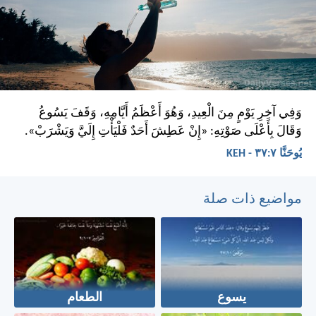
وَفِي آخِرِ يَوْمٍ مِنَ الْعِيدِ، وَهُوَ أَعْظَمُ أَيَّامِهِ، وَقَفَ يَسُوعُ
وَقَالَ بِأَعْلَى صَوْتِهِ: «إِنْ عَطِشَ أَحَدٌ فَلْيَأْتِ إِلَيَّ وَيَشْرَبْ».
يُوحَنَّا ٧:‏٣٧ - KEH
مواضيع ذات صلة
يسوع
الطعام