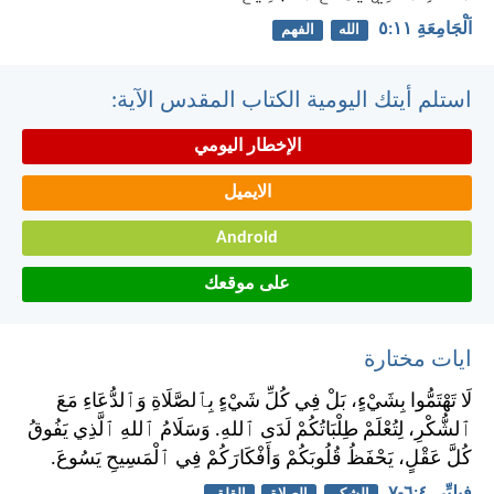
اَلْجَامِعَةِ ١١:‏٥
الله
الفهم
استلم أيتك اليومية الكتاب المقدس الآية:
الإخطار اليومي
الايميل
Android
على موقعك
ايات مختارة
لَا تَهْتَمُّوا بِشَيْءٍ، بَلْ فِي كُلِّ شَيْءٍ بِٱلصَّلَاةِ وَٱلدُّعَاءِ مَعَ
ٱلشُّكْرِ، لِتُعْلَمْ طِلْبَاتُكُمْ لَدَى ٱللهِ. وَسَلَامُ ٱللهِ ٱلَّذِي يَفُوقُ
كُلَّ عَقْلٍ، يَحْفَظُ قُلُوبَكُمْ وَأَفْكَارَكُمْ فِي ٱلْمَسِيحِ يَسُوعَ.