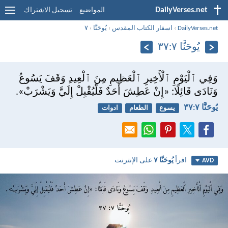
DailyVerses.net
المواضيع
تسجيل الاشتراك
DailyVerses.net
›
اسفار الكتاب المقدس
›
يُوحَنَّا
›
٧
يُوحَنَّا ٧:‏٣٧
وَفِي ٱلْيَوْمِ ٱلْأَخِيرِ ٱلْعَظِيمِ مِنَ ٱلْعِيدِ وَقَفَ يَسُوعُ
وَنَادَى قَائِلًا: «إِنْ عَطِشَ أَحَدٌ فَلْيُقْبِلْ إِلَيَّ وَيَشْرَبْ».
يُوحَنَّا ٧:‏٣٧
يسوع
الطعام
ادوات
اقرأ
يُوحَنَّا ٧
على الإنترنت
AVD