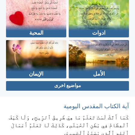
ادوات
المحبة
الأمل
الإيمان
مواضيع اخرى
آية الكتاب المقدس اليومية
كَمَا أَنَّكَ لَسْتَ تَعْلَمُ مَا هِيَ طَرِيقُ ٱلرِّيحِ، وَلَا كَيْفَ
ٱلْعِظَامُ فِي بَطْنِ ٱلْحُبْلَى، كَذَلِكَ لَا تَعْلَمُ أَعْمَالَ
ٱللهِ ٱلَّذِي يَصْنَعُ ٱلْجَمِيعَ.