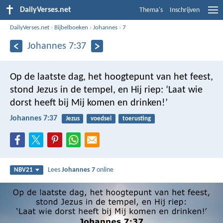
DailyVerses.net
Thema's
Inschrijven
DailyVerses.net
›
Bijbelboeken
›
Johannes
›
7
Johannes 7:37
Op de laatste dag, het hoogtepunt van het feest,
stond Jezus in de tempel, en Hij riep: ‘Laat wie
dorst heeft bij Mij komen en drinken!’
Johannes 7:37
Jezus
voedsel
toerusting
Lees
Johannes 7
online
NBV21