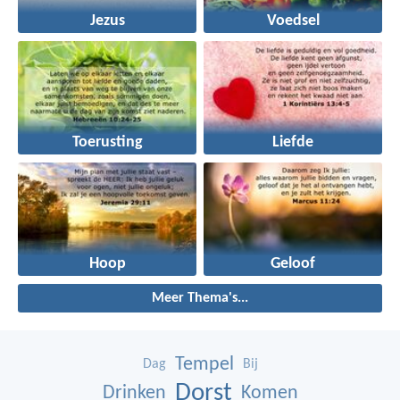
Jezus
Voedsel
Toerusting
Liefde
Hoop
Geloof
Meer Thema's...
Tempel
Dag
Bij
Dorst
Drinken
Komen