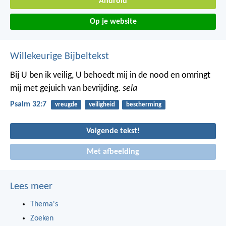
Android
Op je website
Willekeurige Bijbeltekst
Bij U ben ik veilig, U behoedt mij in de nood
en omringt
mij met gejuich van bevrijding.
sela
Psalm 32:7
vreugde
veiligheid
bescherming
Volgende tekst!
Met afbeelding
Lees meer
Thema's
Zoeken