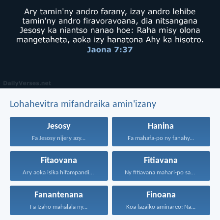
Lohahevitra mifandraika amin'izany
Jesosy
Hanina
Fa Jesosy nijery azy...
Fa mahafa-po ny fanahy...
Fitaovana
Fitiavana
Ary aoka isika hifampandinika...
Ny fitiavana mahari-po sady...
Fanantenana
Finoana
Fa Izaho mahalala ny...
Koa lazaiko aminareo: Na...