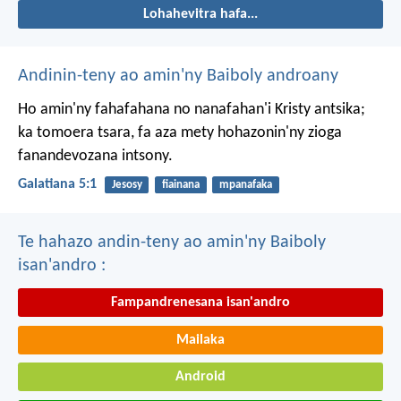
Lohahevitra hafa...
Andinin-teny ao amin'ny Baiboly androany
Ho amin'ny fahafahana no nanafahan'i Kristy antsika;
ka tomoera tsara, fa aza mety hohazonin'ny zioga
fanandevozana intsony.
Galatiana 5:1
Jesosy
fiainana
mpanafaka
Te hahazo andin-teny ao amin'ny Baiboly
isan'andro :
Fampandrenesana isan'andro
Mailaka
Android