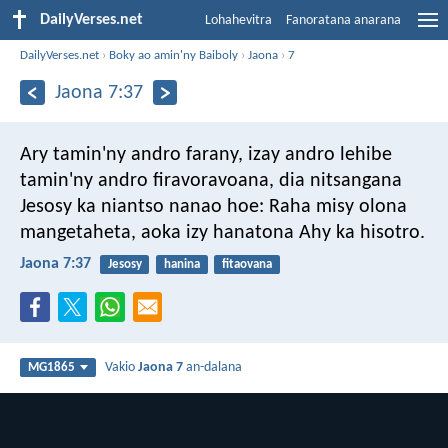
DailyVerses.net
Lohahevitra
Fanoratana anarana
DailyVerses.net
›
Boky ao amin'ny Baiboly
›
Jaona
›
7
Jaona 7:37
Ary tamin'ny andro farany, izay andro lehibe
tamin'ny andro firavoravoana, dia nitsangana
Jesosy ka niantso nanao hoe: Raha misy olona
mangetaheta, aoka izy hanatona Ahy ka hisotro.
Jaona 7:37
Jesosy
hanina
fitaovana
Vakio
Jaona 7
an-dalana
MG1865