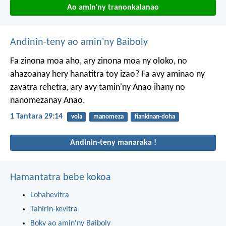
Ao amin'ny tranonkalanao
Andinin-teny ao amin'ny Baiboly
Fa zinona moa aho, ary zinona moa ny oloko, no
ahazoanay hery hanatitra toy izao? Fa avy aminao ny
zavatra rehetra, ary avy tamin'ny Anao ihany no
nanomezanay Anao.
1 Tantara 29:14
vola
manomeza
fiankinan-doha
Andinin-teny manaraka !
Hamantatra bebe kokoa
Lohahevitra
Tahirin-kevitra
Boky ao amin'ny Baiboly