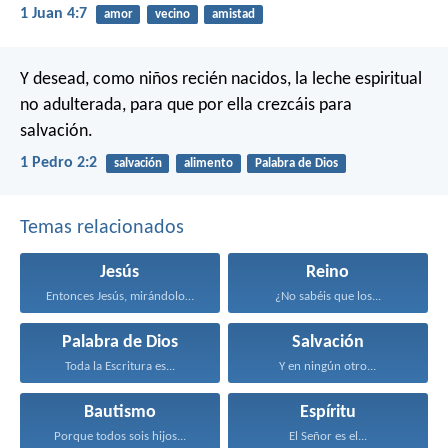
1 Juan 4:7
amor
vecino
amistad
Y desead, como niños recién nacidos, la leche espiritual
no adulterada, para que por ella crezcáis para
salvación.
1 Pedro 2:2
salvación
alimento
Palabra de Dios
Temas relacionados
Jesús
Reino
Entonces Jesús, mirándolos, dijo...
¿No sabéis que los...
Palabra de Dios
Salvación
Toda la Escritura es...
Y en ningún otro...
Bautismo
Espíritu
Porque todos sois hijos...
El Señor es el...