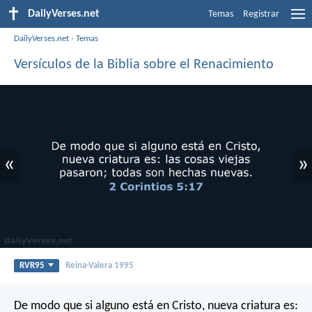
DailyVerses.net
Temas
Registrar
DailyVerses.net
›
Temas
Versículos de la Biblia sobre el Renacimiento
«
»
RVR95
Reina-Valera 1995
De modo que si alguno está en Cristo, nueva criatura es: