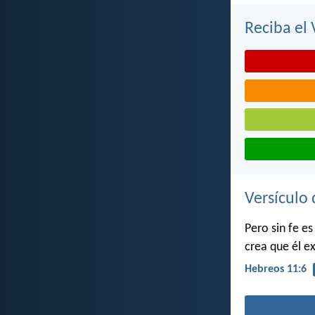
Reciba el 
Versículo 
Pero sin fe e
crea que él e
Hebreos 11:6