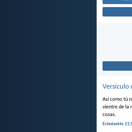
Versículo 
Así como tú n
vientre de la 
cosas.
Eclesiastés 11: