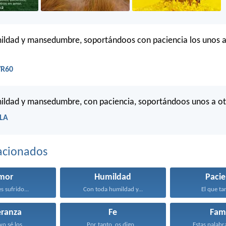
ildad y mansedumbre, soportándoos con paciencia los unos a 
VR60
ildad y mansedumbre, con paciencia, soportándoos unos a ot
BLA
acionados
mor
Humildad
Pacie
s sufrido...
Con toda humildad y...
El que tar
eranza
Fe
Fami
o sé los...
Por tanto, os digo...
Estas palabra