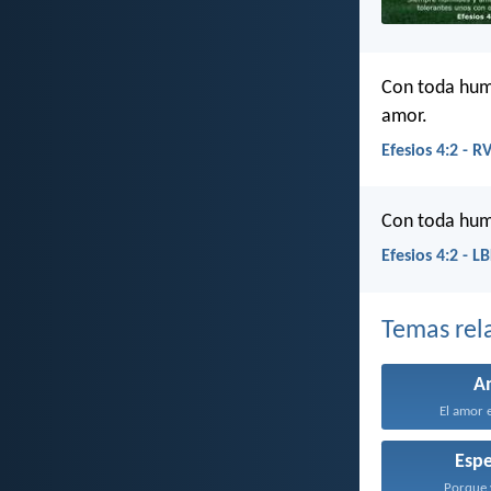
Con toda hum
amor.
Efesios 4:2 - R
Con toda hum
Efesios 4:2 - L
Temas rel
A
El amor e
Esp
Porque y