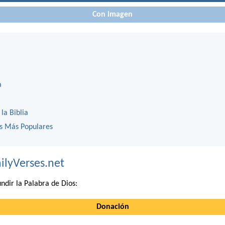
Con imagen
a
 la Biblia
os Más Populares
ilyVerses.net
ndir la Palabra de Dios:
Donación