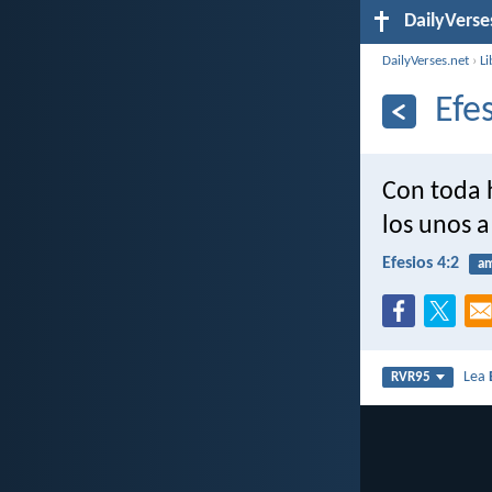
DailyVerse
DailyVerses.net
›
Li
Efe
Con toda 
los unos a
Efesios 4:2
a
Lea
RVR95