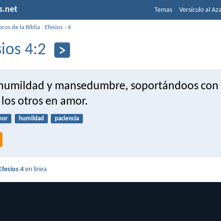
s.net
Temas
Versículo al Az
bros de la Biblia
›
Efesios
›
4
sios 4:2
humildad y mansedumbre, soportándoos con 
 los otros en amor.
mor
humildad
paciencia
Efesios 4
en línea