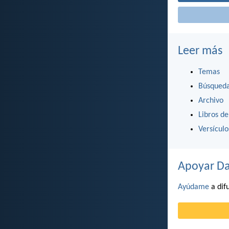
Leer más
Temas
Búsqued
Archivo
Libros de
Versícul
Apoyar Da
Ayúdame
a difu