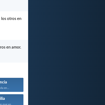
los otros en
ros en amor.
ncia
da en...
lia
s que yo...