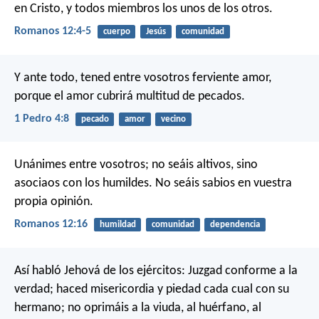
en Cristo, y todos miembros los unos de los otros.
Romanos 12:4-5
cuerpo
Jesús
comunidad
Y ante todo, tened entre vosotros ferviente amor,
porque el amor cubrirá multitud de pecados.
1 Pedro 4:8
pecado
amor
vecino
Unánimes entre vosotros; no seáis altivos, sino
asociaos con los humildes. No seáis sabios en vuestra
propia opinión.
Romanos 12:16
humildad
comunidad
dependencia
Así habló Jehová de los ejércitos:
Juzgad conforme a la
verdad;
haced misericordia y piedad cada cual con su
hermano;
no oprimáis a la viuda,
al huérfano, al