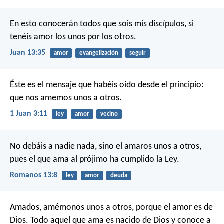
En esto conocerán todos que sois mis discípulos, si
tenéis amor los unos por los otros.
Juan 13:35
amor
evangelización
seguir
Éste es el mensaje que habéis oído desde el principio:
que nos amemos unos a otros.
1 Juan 3:11
ley
amor
vecino
No debáis a nadie nada, sino el amaros unos a otros,
pues el que ama al prójimo ha cumplido la Ley.
Romanos 13:8
ley
amor
deuda
Amados, amémonos unos a otros, porque el amor es de
Dios. Todo aquel que ama es nacido de Dios y conoce a