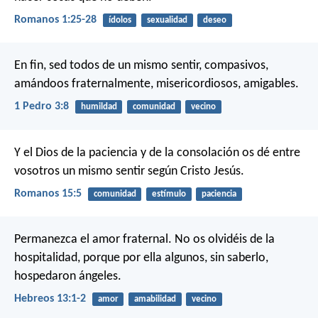
Romanos 1:25-28
ídolos
sexualidad
deseo
En fin, sed todos de un mismo sentir, compasivos,
amándoos fraternalmente, misericordiosos, amigables.
1 Pedro 3:8
humildad
comunidad
vecino
Y el Dios de la paciencia y de la consolación os dé entre
vosotros un mismo sentir según Cristo Jesús.
Romanos 15:5
comunidad
estímulo
paciencia
Permanezca el amor fraternal. No os olvidéis de la
hospitalidad, porque por ella algunos, sin saberlo,
hospedaron ángeles.
Hebreos 13:1-2
amor
amabilidad
vecino