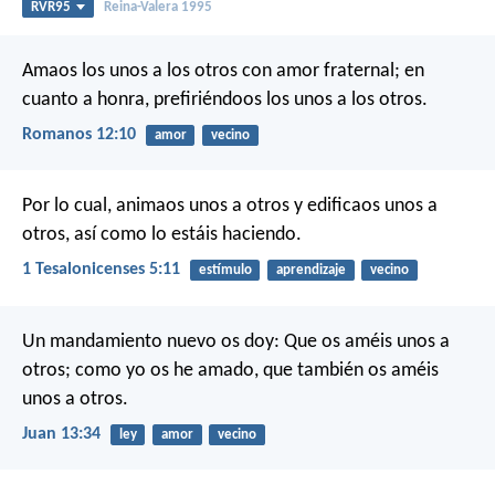
RVR95
Reina-Valera 1995
Amaos los unos a los otros con amor fraternal; en
cuanto a honra, prefiriéndoos los unos a los otros.
Romanos 12:10
amor
vecino
Por lo cual, animaos unos a otros y edificaos unos a
otros, así como lo estáis haciendo.
1 Tesalonicenses 5:11
estímulo
aprendizaje
vecino
Un mandamiento nuevo os doy: Que os améis unos a
otros; como yo os he amado, que también os améis
unos a otros.
Juan 13:34
ley
amor
vecino