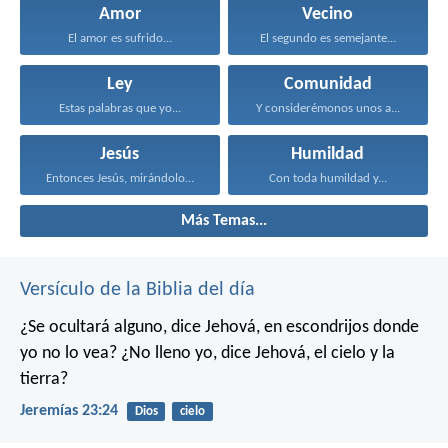
Amor
Vecino
El amor es sufrido...
El segundo es semejante...
Ley
Comunidad
Estas palabras que yo...
Y considerémonos unos a...
Jesús
Humildad
Entonces Jesús, mirándolos, dijo...
Con toda humildad y...
Más Temas...
Versículo de la Biblia del día
¿Se ocultará alguno,
dice Jehová,
en escondrijos donde
yo no lo vea?
¿No lleno yo,
dice Jehová,
el cielo y la
tierra?
Jeremías 23:24
Dios
cielo