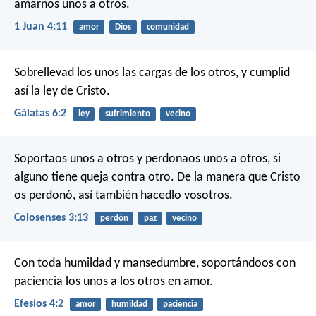
amarnos unos a otros.
1 Juan 4:11
amor
Dios
comunidad
Sobrellevad los unos las cargas de los otros, y cumplid
así la ley de Cristo.
Gálatas 6:2
ley
sufrimiento
vecino
Soportaos unos a otros y perdonaos unos a otros, si
alguno tiene queja contra otro. De la manera que Cristo
os perdonó, así también hacedlo vosotros.
Colosenses 3:13
perdón
paz
vecino
Con toda humildad y mansedumbre, soportándoos con
paciencia los unos a los otros en amor.
Efesios 4:2
amor
humildad
paciencia