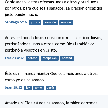
Confesaos vuestras ofensas unos a otros y orad unos
por otros, para que seáis sanados. La oración eficaz del
justo puede mucho.
Santiago 5:16
justicia
curación
oración
Antes sed bondadosos unos con otros, misericordiosos,
perdonándoos unos a otros, como Dios también os
perdonó a vosotros en Cristo.
Efesios 4:32
perdón
compasión
bondad
Éste es mi mandamiento: Que os améis unos a otros,
como yo os he amado.
Juan 15:12
ley
amor
Jesús
Amados, si Dios así nos ha amado, también debemos