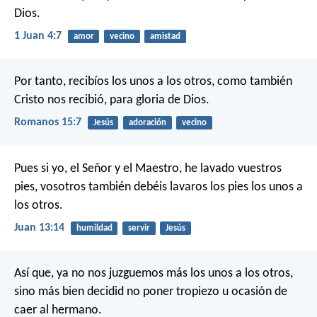
Dios.
1 Juan 4:7
amor
vecino
amistad
Por tanto, recibíos los unos a los otros, como también
Cristo nos recibió, para gloria de Dios.
Romanos 15:7
Jesús
adoración
vecino
Pues si yo, el Señor y el Maestro, he lavado vuestros
pies, vosotros también debéis lavaros los pies los unos a
los otros.
Juan 13:14
humildad
servir
Jesús
Así que, ya no nos juzguemos más los unos a los otros,
sino más bien decidid no poner tropiezo u ocasión de
caer al hermano.