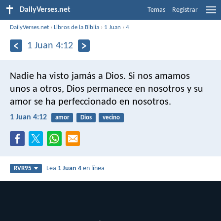
DailyVerses.net
Temas
Registrar
DailyVerses.net
›
Libros de la Biblia
›
1 Juan
›
4
1 Juan 4:12
Nadie ha visto jamás a Dios. Si nos amamos
unos a otros, Dios permanece en nosotros y su
amor se ha perfeccionado en nosotros.
1 Juan 4:12
amor
Dios
vecino
Lea
1 Juan 4
en línea
RVR95