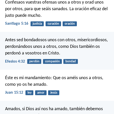
Confesaos vuestras ofensas unos a otros y orad unos
por otros, para que seáis sanados. La oración eficaz del
justo puede mucho.
Santiago 5:16
justicia
curación
oración
Antes sed bondadosos unos con otros, misericordiosos,
perdonándoos unos a otros, como Dios también os
perdonó a vosotros en Cristo.
Efesios 4:32
perdón
compasión
bondad
Éste es mi mandamiento: Que os améis unos a otros,
como yo os he amado.
Juan 15:12
ley
amor
Jesús
Amados, si Dios así nos ha amado, también debemos