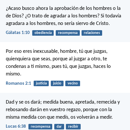
¿Acaso busco ahora la aprobación de los hombres o la
de Dios? ¿O trato de agradar a los hombres? Si todavía
agradara a los hombres, no sería siervo de Cristo.
Gálatas 1:10
obediencia
recompensa
relaciones
Por eso eres inexcusable, hombre, tú que juzgas,
quienquiera que seas, porque al juzgar a otro, te
condenas a ti mismo, pues tú, que juzgas, haces lo
mismo.
Romanos 2:1
justicia
juicio
vecino
Dad y se os dará; medida buena, apretada, remecida y
rebosando darán en vuestro regazo, porque con la
misma medida con que medís, os volverán a medir.
Lucas 6:38
recompensa
dar
recibir