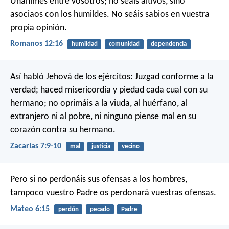
Unánimes entre vosotros; no seáis altivos, sino
asociaos con los humildes. No seáis sabios en vuestra
propia opinión.
Romanos 12:16
humildad
comunidad
dependencia
Así habló Jehová de los ejércitos:
Juzgad conforme a la
verdad;
haced misericordia y piedad cada cual con su
hermano;
no oprimáis a la viuda,
al huérfano, al
extranjero ni al pobre,
ni ninguno piense mal en su
corazón contra su hermano.
Zacarías 7:9-10
mal
justicia
vecino
Pero si no perdonáis sus ofensas a los hombres,
tampoco vuestro Padre os perdonará vuestras ofensas.
Mateo 6:15
perdón
pecado
Padre