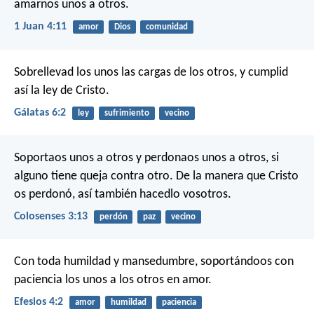
amarnos unos a otros.
1 Juan 4:11
amor
Dios
comunidad
Sobrellevad los unos las cargas de los otros, y cumplid
así la ley de Cristo.
Gálatas 6:2
ley
sufrimiento
vecino
Soportaos unos a otros y perdonaos unos a otros, si
alguno tiene queja contra otro. De la manera que Cristo
os perdonó, así también hacedlo vosotros.
Colosenses 3:13
perdón
paz
vecino
Con toda humildad y mansedumbre, soportándoos con
paciencia los unos a los otros en amor.
Efesios 4:2
amor
humildad
paciencia