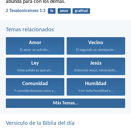
abunda para con los demás.
2 Tesalonicenses 1:3
fe
amor
gratitud
Temas relacionados
Amor
Vecino
El amor es sufrido...
El segundo es semejante...
Ley
Jesús
Estas palabras que yo...
Entonces Jesús, mirándolos, dijo...
Comunidad
Humildad
Y considerémonos unos a...
Con toda humildad y...
Más Temas...
Versículo de la Biblia del día