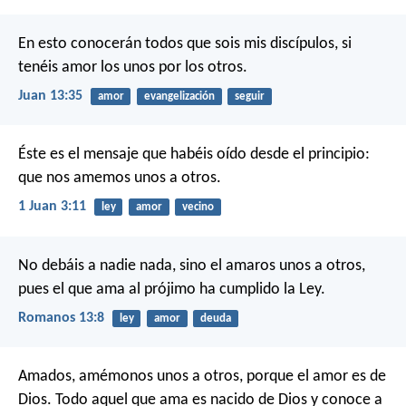
En esto conocerán todos que sois mis discípulos, si
tenéis amor los unos por los otros.
Juan 13:35
amor
evangelización
seguir
Éste es el mensaje que habéis oído desde el principio:
que nos amemos unos a otros.
1 Juan 3:11
ley
amor
vecino
No debáis a nadie nada, sino el amaros unos a otros,
pues el que ama al prójimo ha cumplido la Ley.
Romanos 13:8
ley
amor
deuda
Amados, amémonos unos a otros, porque el amor es de
Dios. Todo aquel que ama es nacido de Dios y conoce a