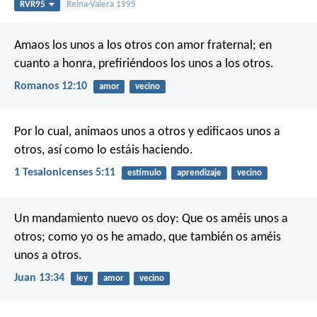
RVR95
Reina-Valera 1995
Amaos los unos a los otros con amor fraternal; en
cuanto a honra, prefiriéndoos los unos a los otros.
Romanos 12:10
amor
vecino
Por lo cual, animaos unos a otros y edificaos unos a
otros, así como lo estáis haciendo.
1 Tesalonicenses 5:11
estímulo
aprendizaje
vecino
Un mandamiento nuevo os doy: Que os améis unos a
otros; como yo os he amado, que también os améis
unos a otros.
Juan 13:34
ley
amor
vecino