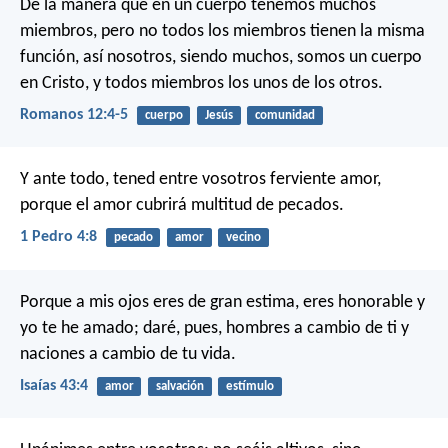
De la manera que en un cuerpo tenemos muchos
miembros, pero no todos los miembros tienen la misma
función, así nosotros, siendo muchos, somos un cuerpo
en Cristo, y todos miembros los unos de los otros.
Romanos 12:4-5
cuerpo
Jesús
comunidad
Y ante todo, tened entre vosotros ferviente amor,
porque el amor cubrirá multitud de pecados.
1 Pedro 4:8
pecado
amor
vecino
Porque a mis ojos eres de gran estima,
eres honorable y
yo te he amado;
daré, pues, hombres a cambio de ti
y
naciones a cambio de tu vida.
Isaías 43:4
amor
salvación
estímulo