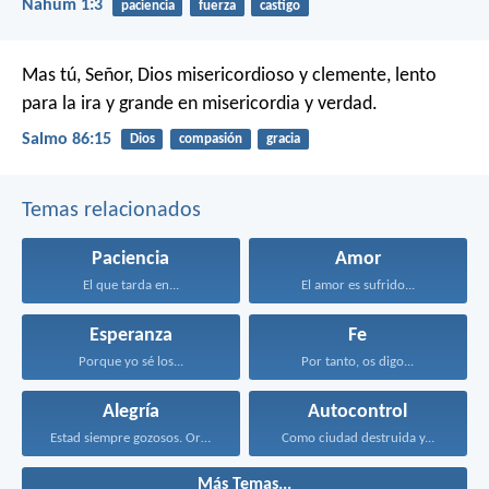
Nahúm 1:3
paciencia
fuerza
castigo
Mas tú, Señor, Dios misericordioso y clemente,
lento
para la ira y grande en misericordia y verdad.
Salmo 86:15
Dios
compasión
gracia
Temas relacionados
Paciencia
Amor
El que tarda en...
El amor es sufrido...
Esperanza
Fe
Porque yo sé los...
Por tanto, os digo...
Alegría
Autocontrol
Estad siempre gozosos. Orad...
Como ciudad destruida y...
Más Temas...