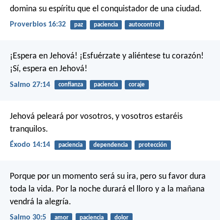
domina su espíritu que el conquistador de una ciudad.
Proverbios 16:32
paz
paciencia
autocontrol
¡Espera en Jehová!
¡Esfuérzate y aliéntese tu corazón!
¡Sí, espera en Jehová!
Salmo 27:14
confianza
paciencia
coraje
Jehová peleará por vosotros, y vosotros estaréis
tranquilos.
Éxodo 14:14
paciencia
dependencia
protección
Porque por un momento será su ira,
pero su favor dura
toda la vida.
Por la noche durará el lloro
y a la mañana
vendrá la alegría.
Salmo 30:5
amor
paciencia
dolor