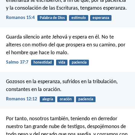
enseñanza se escribieron, a fin de que, por la paciencia
y la consolación de las Escrituras, tengamos esperanza.
Romanos 15:4
Palabra de Dios
estímulo
esperanza
Guarda silencio ante Jehová y espera en él.
No te
alteres con motivo del que prospera en su camino,
por
el hombre que hace lo malo.
Salmo 37:7
honestidad
vida
paciencia
Gozosos en la esperanza, sufridos en la tribulación,
constantes en la oración.
Romanos 12:12
alegría
oración
paciencia
Por tanto, nosotros también, teniendo en derredor
nuestro tan grande nube de testigos, despojémonos de
todo peso y del pecado que nos asedia, y corramos con