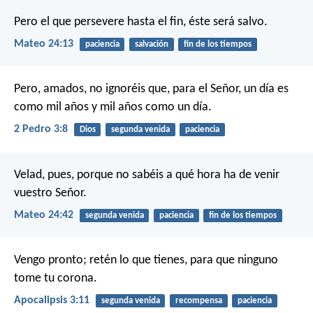
Pero el que persevere hasta el fin, éste será salvo.
Mateo 24:13
paciencia
salvación
fin de los tiempos
Pero, amados, no ignoréis que, para el Señor, un día es
como mil años y mil años como un día.
2 Pedro 3:8
Dios
segunda venida
paciencia
Velad, pues, porque no sabéis a qué hora ha de venir
vuestro Señor.
Mateo 24:42
segunda venida
paciencia
fin de los tiempos
Vengo pronto; retén lo que tienes, para que ninguno
tome tu corona.
Apocalipsis 3:11
segunda venida
recompensa
paciencia