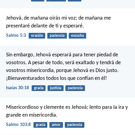
Jehová, de mañana oirás mi voz;
de mañana me
presentaré delante de ti
y esperaré.
Salmo 5:3
oración
paciencia
escucha
Sin embargo, Jehová esperará para tener piedad de
vosotros.
A pesar de todo, será exaltado y tendrá de
vosotros misericordia,
porque Jehová es Dios justo.
¡Bienaventurados todos los que confían en él!
Isaías 30:18
gracia
justicia
paciencia
Misericordioso y clemente es Jehová;
lento para la ira y
grande en misericordia.
Salmo 103:8
gracia
amor
paciencia