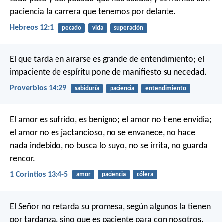
paciencia la carrera que tenemos por delante.
Hebreos 12:1
pecado
vida
superación
El que tarda en airarse es grande de entendimiento;
el
impaciente de espíritu pone de manifiesto su necedad.
Proverbios 14:29
sabiduría
paciencia
entendimiento
El amor es sufrido, es benigno; el amor no tiene envidia;
el amor no es jactancioso, no se envanece, no hace
nada indebido, no busca lo suyo, no se irrita, no guarda
rencor.
1 Corintios 13:4-5
amor
paciencia
cólera
El Señor no retarda su promesa, según algunos la tienen
por tardanza, sino que es paciente para con nosotros,