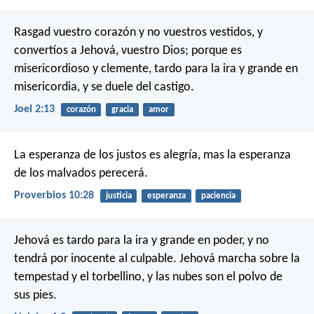
Rasgad vuestro corazón y no vuestros vestidos,
y
convertíos a Jehová, vuestro Dios;
porque es
misericordioso y clemente,
tardo para la ira y grande en
misericordia,
y se duele del castigo.
Joel 2:13
corazón
gracia
amor
La esperanza de los justos es alegría,
mas la esperanza
de los malvados perecerá.
Proverbios 10:28
justicia
esperanza
paciencia
Jehová es tardo para la ira y grande en poder,
y no
tendrá por inocente al culpable.
Jehová marcha sobre la
tempestad y el torbellino,
y las nubes son el polvo de
sus pies.