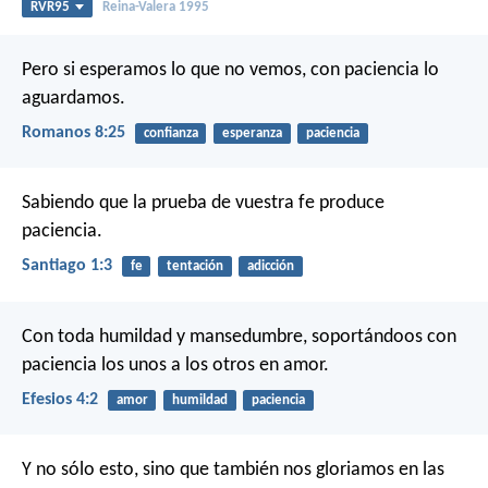
RVR95
Reina-Valera 1995
Pero si esperamos lo que no vemos, con paciencia lo
aguardamos.
Romanos 8:25
confianza
esperanza
paciencia
Sabiendo que la prueba de vuestra fe produce
paciencia.
Santiago 1:3
fe
tentación
adicción
Con toda humildad y mansedumbre, soportándoos con
paciencia los unos a los otros en amor.
Efesios 4:2
amor
humildad
paciencia
Y no sólo esto, sino que también nos gloriamos en las