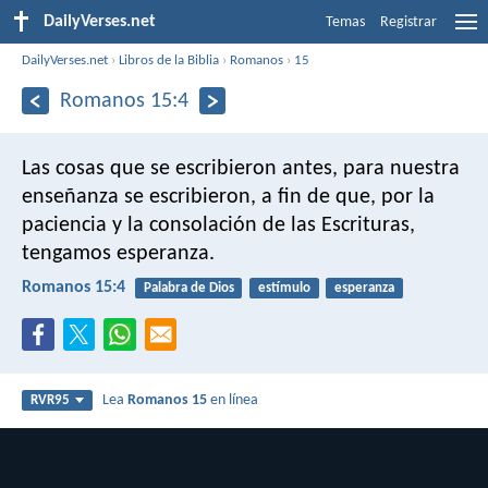
DailyVerses.net
Temas
Registrar
DailyVerses.net
›
Libros de la Biblia
›
Romanos
›
15
Romanos 15:4
Las cosas que se escribieron antes, para nuestra
enseñanza se escribieron, a fin de que, por la
paciencia y la consolación de las Escrituras,
tengamos esperanza.
Romanos 15:4
Palabra de Dios
estímulo
esperanza
Lea
Romanos 15
en línea
RVR95