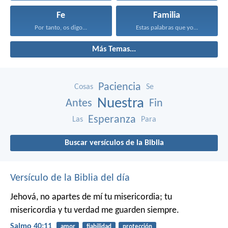
Fe
Familia
Por tanto, os digo...
Estas palabras que yo...
Más Temas...
Paciencia
Cosas
Se
Nuestra
Antes
Fin
Esperanza
Las
Para
Buscar versículos de la Biblia
Versículo de la Biblia del día
Jehová, no apartes de mí tu misericordia;
tu
misericordia y tu verdad me guarden siempre.
Salmo 40:11
amor
fiabilidad
protección