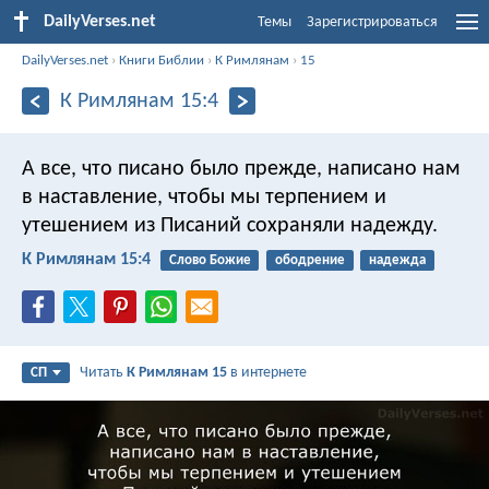
DailyVerses.net
Темы
Зарегистрироваться
DailyVerses.net
›
Книги Библии
›
К Римлянам
›
15
К Римлянам 15:4
А все, что писано было прежде, написано нам
в наставление, чтобы мы терпением и
утешением из Писаний сохраняли надежду.
К Римлянам 15:4
Слово Божие
ободрение
надежда
Читать
К Римлянам 15
в интернете
СП