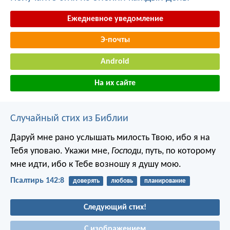
Ежедневное уведомление
Э-почты
Android
На их сайте
Случайный стих из Библии
Даруй мне рано услышать милость Твою,
ибо я на
Тебя уповаю.
Укажи мне,
Господи,
путь, по которому
мне идти,
ибо к Тебе возношу я душу мою.
Псалтирь 142:8
доверять
любовь
планирование
Следующий стих!
С изображением