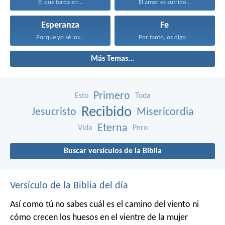
El que tarda en...
El amor es sufrido...
Esperanza
Fe
Porque yo sé los...
Por tanto, os digo...
Más Temas...
Primero
Esto
Toda
Recibido
Jesucristo
Misericordia
Eterna
Vida
Pero
Buscar versículos de la Biblia
Versículo de la Biblia del día
Así como tú no sabes cuál es el camino del viento ni
cómo crecen los huesos en el vientre de la mujer