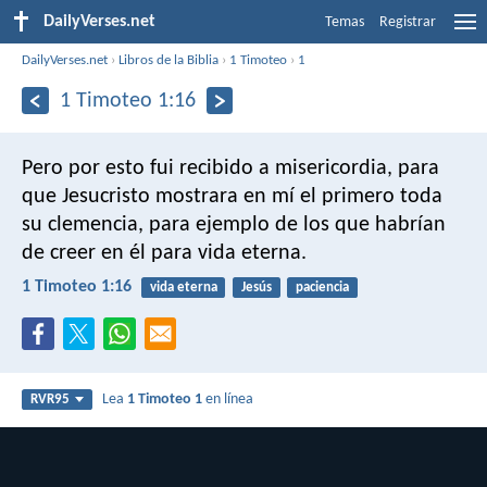
DailyVerses.net
Temas
Registrar
DailyVerses.net
›
Libros de la Biblia
›
1 Timoteo
›
1
1 Timoteo 1:16
Pero por esto fui recibido a misericordia, para
que Jesucristo mostrara en mí el primero toda
su clemencia, para ejemplo de los que habrían
de creer en él para vida eterna.
1 Timoteo 1:16
vida eterna
Jesús
paciencia
Lea
1 Timoteo 1
en línea
RVR95