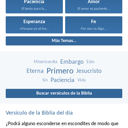
Paciencia
Amor
El lento para la...
El amor es paciente...
Esperanza
Fe
«Porque yo sé los...
Por eso os digo...
Más Temas...
Embargo
Misericordia
Esto
Primero
Eterna
Jesucristo
Paciencia
Sin
Vida
Buscar versículos de la Biblia
Versículo de la Biblia del día
¿Podrá alguno esconderse en escondites
de modo que