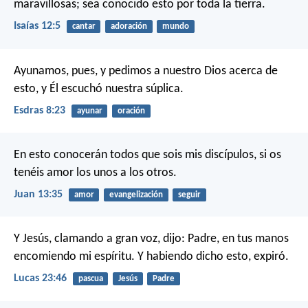
maravillosas;
sea conocido esto por toda la tierra.
Isaías 12:5
cantar
adoración
mundo
Ayunamos, pues, y pedimos a nuestro Dios acerca de
esto, y Él escuchó nuestra súplica.
Esdras 8:23
ayunar
oración
En esto conocerán todos que sois mis discípulos, si os
tenéis amor los unos a los otros.
Juan 13:35
amor
evangelización
seguir
Y Jesús, clamando a gran voz, dijo: Padre, en tus manos
encomiendo mi espíritu. Y habiendo dicho esto, expiró.
Lucas 23:46
pascua
Jesús
Padre