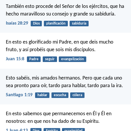
También esto procede del Señor de los ejércitos,
que ha
hecho maravilloso su consejo y grande su sabiduría.
Isaías 28:29
Dios
planificación
sabiduría
En esto es glorificado mi Padre, en que deis mucho
fruto, y así probéis que sois mis discípulos.
Juan 15:8
Padre
seguir
evangelización
Esto sabéis, mis amados hermanos. Pero que cada uno
sea pronto para oír, tardo para hablar, tardo para la ira.
Santiago 1:19
hablar
escucha
cólera
En esto sabemos que permanecemos en Él y Él en
nosotros: en que nos ha dado de su Espíritu.
1 Juan 4:13
Dios
Espíritu
proximidad