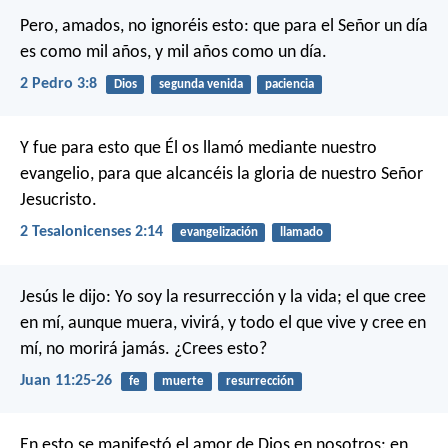
Pero, amados, no ignoréis esto: que para el Señor un día
es como mil años, y mil años como un día.
2 Pedro 3:8
Dios
segunda venida
paciencia
Y fue para esto que Él os llamó mediante nuestro
evangelio, para que alcancéis la gloria de nuestro Señor
Jesucristo.
2 Tesalonicenses 2:14
evangelización
llamado
Jesús le dijo: Yo soy la resurrección y la vida; el que cree
en mí, aunque muera, vivirá, y todo el que vive y cree en
mí, no morirá jamás. ¿Crees esto?
Juan 11:25-26
fe
muerte
resurrección
En esto se manifestó el amor de Dios en nosotros: en