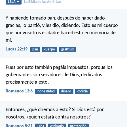
LBLA
La Biblia de las Américas
Y habiendo tomado pan, después de haber dado
gracias, lo partió, y les dio, diciendo: Esto es mi cuerpo
que por vosotros es dado; haced esto en memoria de
mí.
Lucas 22:19
pan
cuerpo
gratitud
Pues por esto también pagáis impuestos, porque los
gobernantes son servidores de Dios, dedicados
precisamente a esto.
Romanos 13:6
honestidad
dinero
codicia
Entonces, ¿qué diremos a esto? Si Dios está por
nosotros, ¿quién estará contra nosotros?
Romanos 8:31
Dios
estímulo
protección