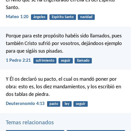
el Niño que se ha engendrado en ella es del Espíritu
Santo.
Mateo 1:20
ángeles
Espíritu Santo
navidad
Porque para este propósito habéis sido llamados, pues
también Cristo sufrió por vosotros, dejándoos ejemplo
para que sigáis sus pisadas.
1 Pedro 2:21
sufrimiento
seguir
llamado
Y Él os declaró su pacto, el cual os mandó poner por
obra: esto es, los diez mandamientos, y los escribió en
dos tablas de piedra.
Deuteronomio 4:13
pacto
ley
seguir
Temas relacionados