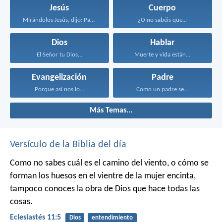
Jesús
Cuerpo
Mirándolos Jesús, dijo: Para...
¿O no sabéis que...
Dios
Hablar
El Señor tu Dios...
Muerte y vida están...
Evangelización
Padre
Porque así nos lo...
Como un padre se...
Más Temas...
Versículo de la Biblia del día
Como no sabes cuál es el camino del viento,
o cómo se
forman los huesos en el vientre de la mujer encinta,
tampoco conoces la obra de Dios que hace todas las
cosas.
Eclesiastés 11:5
Dios
entendimiento