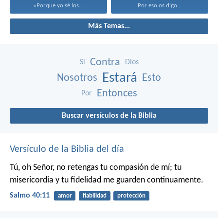
«Porque yo sé los...
Por eso os digo...
Más Temas...
Contra
Si
Dios
Estará
Nosotros
Esto
Entonces
Por
Buscar versículos de la Biblia
Versículo de la Biblia del día
Tú, oh Señor, no retengas tu compasión de mí;
tu
misericordia y tu fidelidad me guarden continuamente.
Salmo 40:11
amor
fiabilidad
protección