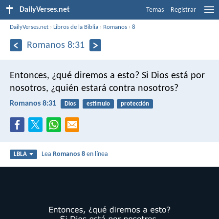
DailyVerses.net
Temas
Registrar
DailyVerses.net
›
Libros de la Biblia
›
Romanos
›
8
Romanos 8:31
Entonces, ¿qué diremos a esto? Si Dios está por
nosotros, ¿quién estará contra nosotros?
Romanos 8:31
Dios
estímulo
protección
Lea
Romanos 8
en línea
LBLA