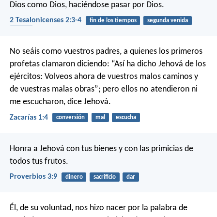
Dios como Dios, haciéndose pasar por Dios.
2 Tesalonicenses 2:3-4
fin de los tiempos
segunda venida
ídolos
No seáis como vuestros padres, a quienes los primeros
profetas clamaron diciendo: “Así ha dicho Jehová de los
ejércitos: Volveos ahora de vuestros malos caminos y
de vuestras malas obras”; pero ellos no atendieron ni
me escucharon, dice Jehová.
Zacarías 1:4
conversión
mal
escucha
Honra a Jehová con tus bienes
y con las primicias de
todos tus frutos.
Proverbios 3:9
dinero
sacrificio
dar
Él, de su voluntad, nos hizo nacer por la palabra de