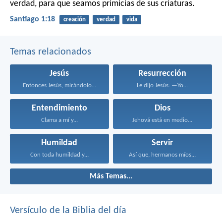
verdad, para que seamos primicias de sus criaturas.
Santiago 1:18
creación
verdad
vida
Temas relacionados
Jesús
Resurrección
Entonces Jesús, mirándolos, dijo...
Le dijo Jesús: —Yo...
Entendimiento
Dios
Clama a mí y...
Jehová está en medio...
Humildad
Servir
Con toda humildad y...
Así que, hermanos míos...
Más Temas...
Versículo de la Biblia del día