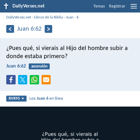
DailyVerses.net
Temas
Registrar
DailyVerses.net
›
Libros de la Biblia
›
Juan
›
6
Juan 6:62
¿Pues qué, si vierais al Hijo del hombre subir a
donde estaba primero?
Juan 6:62
ascensión
Lea
Juan 6
en línea
RVR95