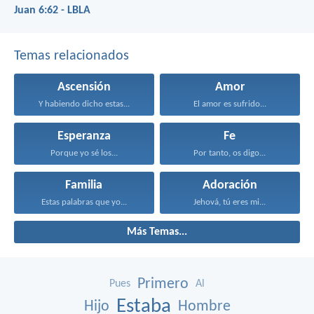
Juan 6:62 - LBLA
Temas relacionados
Ascensión
Amor
Y habiendo dicho estas...
El amor es sufrido...
Esperanza
Fe
Porque yo sé los...
Por tanto, os digo...
Familia
Adoración
Estas palabras que yo...
Jehová, tú eres mi...
Más Temas...
Primero
Pues
Al
Estaba
Hijo
Hombre