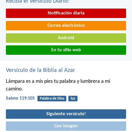
Reciba el Versículo Diario:
Notificación diaria
Correo electrónico
Android
En tu sitio web
Versículo de la Biblia al Azar
Lámpara es a mis pies tu palabra
y lumbrera a mi
camino.
Salmo 119:105
Palabra de Dios
luz
Siguiente versículo!
Con imagen