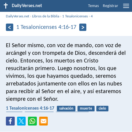
DailyVerses.net
Temas
Registrar
DailyVerses.net
›
Libros de la Biblia
›
1 Tesalonicenses
›
4
1 Tesalonicenses 4:16-17
El Señor mismo, con voz de mando, con voz de
arcángel y con trompeta de Dios, descenderá del
cielo. Entonces, los muertos en Cristo
resucitarán primero. Luego nosotros, los que
vivimos, los que hayamos quedado, seremos
arrebatados juntamente con ellos en las nubes
para recibir al Señor en el aire, y así estaremos
siempre con el Señor.
1 Tesalonicenses 4:16-17
salvación
muerte
cielo
ángeles
segunda venida
fin de los tiempos