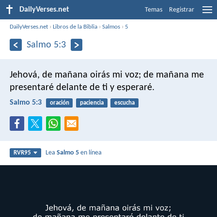
DailyVerses.net
Temas
Registrar
DailyVerses.net
›
Libros de la Biblia
›
Salmos
›
5
Salmo 5:3
Jehová, de mañana oirás mi voz;
de mañana me
presentaré delante de ti
y esperaré.
Salmo 5:3
oración
paciencia
escucha
Lea
Salmo 5
en línea
RVR95