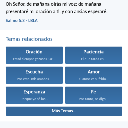
Oh Señor, de mañana oirás mi voz;
de mañana
presentaré mi oración a ti,
y con ansias esperaré.
Salmo 5:3 - LBLA
Temas relacionados
Oración
Paciencia
Estad siempre gozosos. Orad...
El que tarda en...
Escucha
Amor
Por esto, mis amados...
El amor es sufrido...
Esperanza
Fe
Porque yo sé los...
Por tanto, os digo...
Más Temas...