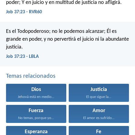
poder;
Y en juicio y en multitud de justicia no afligirá.
Job 37:23 - RVR60
Es el Todopoderoso; no le podemos alcanzar;
Él es
grande en poder,
y no pervertirá el juicio ni la abundante
justicia.
Job 37:23 - LBLA
Temas relacionados
Dios
Justicia
Jehová está en medio...
El que sigue la...
Fuerza
Amor
No temas, porque yo...
El amor es sufrido...
Esperanza
Fe