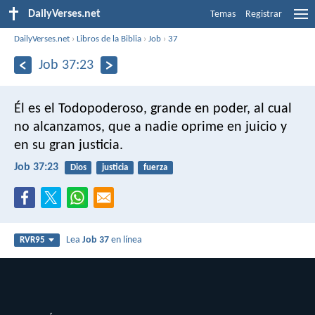
DailyVerses.net
Temas
Registrar
DailyVerses.net
›
Libros de la Biblia
›
Job
›
37
Job 37:23
Él es el Todopoderoso, grande en poder, al cual
no alcanzamos,
que a nadie oprime en juicio y
en su gran justicia.
Job 37:23
Dios
justicia
fuerza
Lea
Job 37
en línea
RVR95