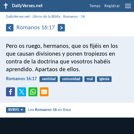
DailyVerses.net
Temas
Registrar
DailyVerses.net
›
Libros de la Biblia
›
Romanos
›
16
Romanos 16:17
Pero os ruego, hermanos, que os fijéis en los
que causan divisiones y ponen tropiezos en
contra de la doctrina que vosotros habéis
aprendido. Apartaos de ellos.
Romanos 16:17
santidad
comunidad
mal
iglesia
Lea
Romanos 16
en línea
RVR95