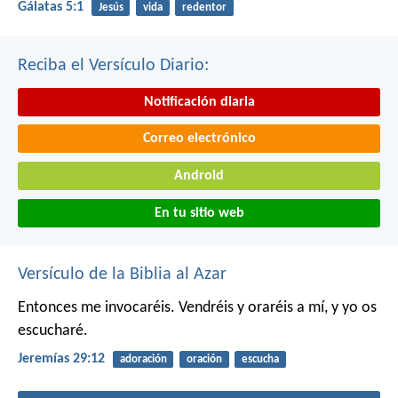
Gálatas 5:1
Jesús
vida
redentor
Reciba el Versículo Diario:
Notificación diaria
Correo electrónico
Android
En tu sitio web
Versículo de la Biblia al Azar
Entonces me invocaréis. Vendréis y oraréis a mí, y yo os
escucharé.
Jeremías 29:12
adoración
oración
escucha