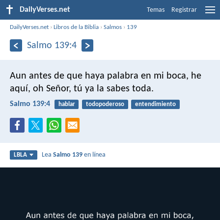
DailyVerses.net
Temas
Registrar
DailyVerses.net
›
Libros de la Biblia
›
Salmos
›
139
Salmo 139:4
Aun antes de que haya palabra en mi boca,
he
aquí, oh Señor, tú ya la sabes toda.
Salmo 139:4
hablar
todopoderoso
entendimiento
Lea
Salmo 139
en línea
LBLA