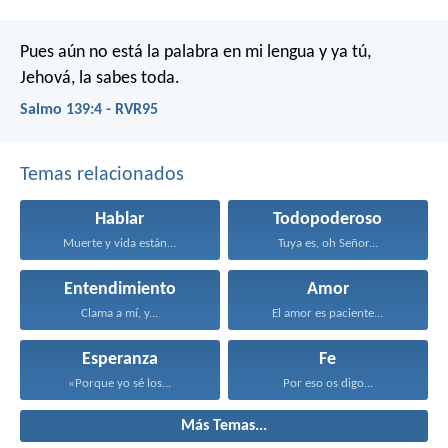
Pues aún no está la palabra en mi lengua
y ya tú,
Jehová, la sabes toda.
Salmo 139:4 - RVR95
Temas relacionados
Hablar
Todopoderoso
Muerte y vida están...
Tuya es, oh Señor...
Entendimiento
Amor
Clama a mí, y...
El amor es paciente...
Esperanza
Fe
«Porque yo sé los...
Por eso os digo...
Más Temas...