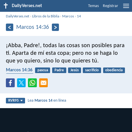
DailyVerses.net
Temas
Registrar
DailyVerses.net
›
Libros de la Biblia
›
Marcos
›
14
Marcos 14:36
¡Abba, Padre!, todas las cosas son posibles para
ti. Aparta de mí esta copa; pero no se haga lo
que yo quiero, sino lo que quieres tú.
Marcos 14:36
pascua
Padre
Jesús
sacrificio
obediencia
todopoderoso
Lea
Marcos 14
en línea
RVR95