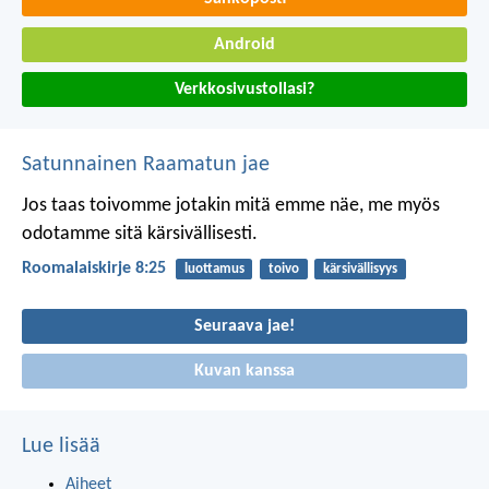
Android
Verkkosivustollasi?
Satunnainen Raamatun jae
Jos taas toivomme jotakin mitä emme näe, me myös
odotamme sitä kärsivällisesti.
Roomalaiskirje 8:25
luottamus
toivo
kärsivällisyys
Seuraava jae!
Kuvan kanssa
Lue lisää
Aiheet