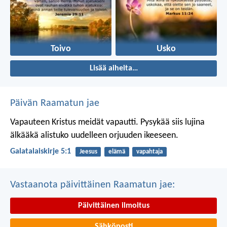
Toivo
Usko
Lisää aiheita…
Päivän Raamatun jae
Vapauteen Kristus meidät vapautti. Pysykää siis lujina
älkääkä alistuko uudelleen orjuuden ikeeseen.
Galatalaiskirje 5:1
Jeesus
elämä
vapahtaja
Vastaanota päivittäinen Raamatun jae:
Päivittäinen ilmoitus
Sähköposti