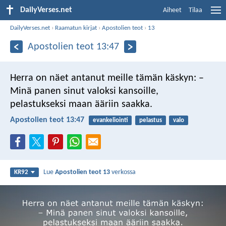
DailyVerses.net
Aiheet
Tilaa
DailyVerses.net
›
Raamatun kirjat
›
Apostolien teot
›
13
Apostolien teot 13:47
Herra on näet antanut meille tämän käskyn:
–
Minä panen sinut valoksi kansoille,
pelastukseksi maan ääriin saakka.
Apostolien teot 13:47
evankeliointi
pelastus
valo
Lue
Apostolien teot 13
verkossa
KR92