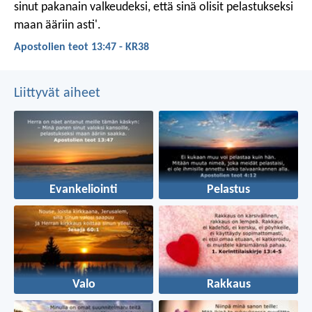
sinut
pakanain valkeudeksi,
että sinä olisit pelastukseksi
maan ääriin asti'.
Apostolien teot 13:47 - KR38
Liittyvät aiheet
Evankeliointi
Pelastus
Valo
Rakkaus