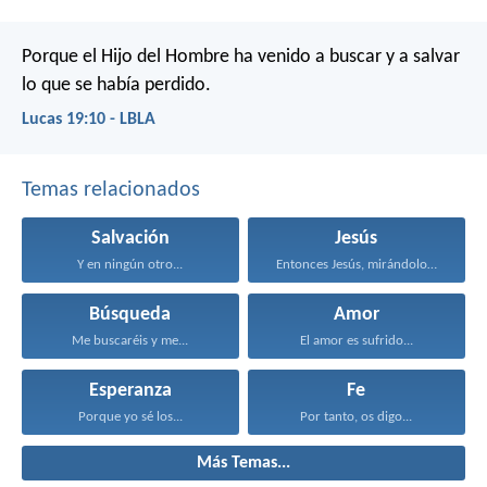
Porque el Hijo del Hombre ha venido a buscar y a salvar
lo que se había perdido.
Lucas 19:10 - LBLA
Temas relacionados
Salvación
Jesús
Y en ningún otro...
Entonces Jesús, mirándolos, dijo...
Búsqueda
Amor
Me buscaréis y me...
El amor es sufrido...
Esperanza
Fe
Porque yo sé los...
Por tanto, os digo...
Más Temas...