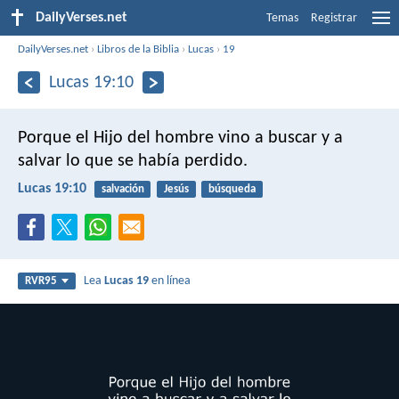
DailyVerses.net
Temas
Registrar
DailyVerses.net
›
Libros de la Biblia
›
Lucas
›
19
Lucas 19:10
Porque el Hijo del hombre vino a buscar y a
salvar lo que se había perdido.
Lucas 19:10
salvación
Jesús
búsqueda
Lea
Lucas 19
en línea
RVR95