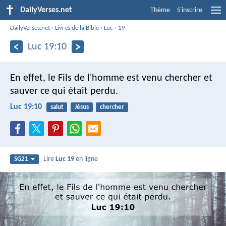
DailyVerses.net
Thème
S'inscrire
DailyVerses.net
›
Livres de la Bible
›
Luc
›
19
Luc 19:10
En effet, le Fils de l'homme est venu chercher et
sauver ce qui était perdu.
Luc 19:10
salut
Jésus
chercher
Lire
Luc 19
en ligne
SG21