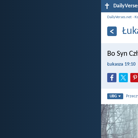
DailyVerse
DailyVerses.net
›
Ks
Łuk
Bo Syn Czł
Łukasza 19:10
Przecz
UBG