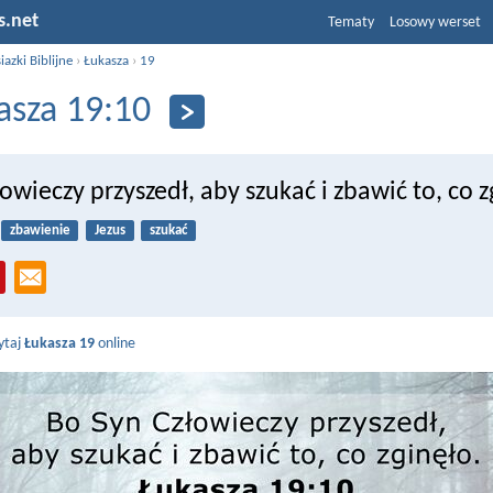
s.net
Tematy
Losowy werset
iazki Biblijne
›
Łukasza
›
19
asza 19:10
owieczy przyszedł, aby szukać i zbawić to, co z
zbawienie
Jezus
szukać
ytaj
Łukasza 19
online