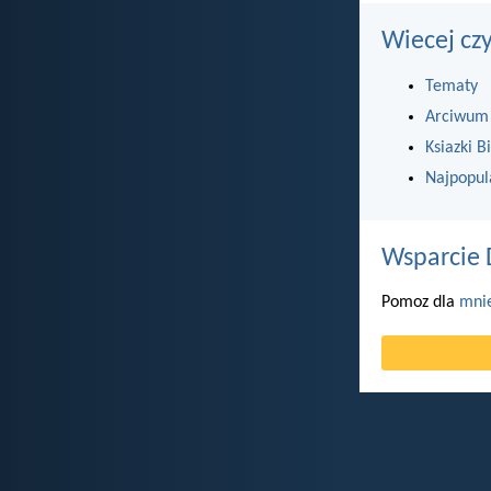
Wiecej cz
Tematy
Arciwum
Ksiazki Bi
Najpopul
Wsparcie 
Pomoz dla
mni