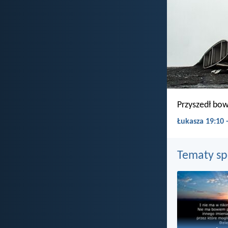
Przyszedł bow
Łukasza 19:10
Tematy s