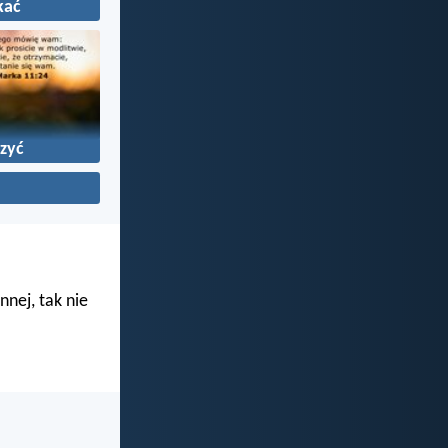
kać
zyć
nnej, tak nie