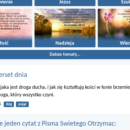
wienie
Jezus
Szu
łość
Nadzieja
Wier
Dalsze tematy...
erset dnia
 jaka jest droga ducha,
i
jak
się kształtują
kości w łonie brzemie
oga, który wszystko czyni.
5
Bóg
pojąć
e jeden cytat z Pisma Swietego Otrzymac: