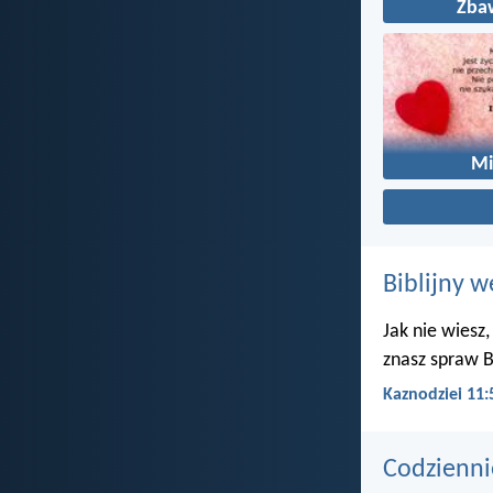
Zba
Mi
Biblijny w
Jak nie wiesz,
znasz spraw B
Kaznodziei 11:
Codzienni