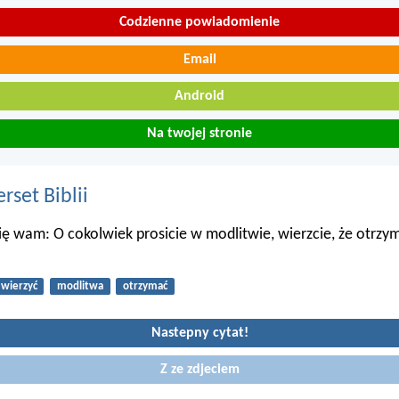
Codzienne powiadomienie
Email
Android
Na twojej stronie
set Biblii
 wam: O cokolwiek prosicie w modlitwie, wierzcie, że otrzym
wierzyć
modlitwa
otrzymać
Nastepny cytat!
Z ze zdjeciem