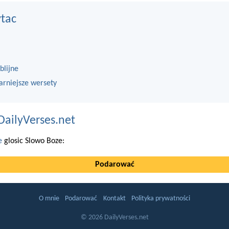
ytac
blijne
arniejsze wersety
DailyVerses.net
e
glosic Slowo Boze:
Podarować
O mnie
Podarować
Kontakt
Polityka prywatności
© 2026 DailyVerses.net