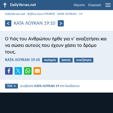
DailyVerses.net
Θέματα
Εγγραφή
DailyVerses.net
›
Βιβλία Αγια ΓΡΑΦΗΣ
›
ΚΑΤΑ ΛΟΥΚΑΝ
›
19
ΚΑΤΑ ΛΟΥΚΑΝ 19:10
Ο Υιός του Ανθρώπου ήρθε για ν’ αναζητήσει και
να σώσει αυτούς που έχουν χάσει το δρόμο
τους.
ΚΑΤΑ ΛΟΥΚΑΝ 19:10
σωτηρία
Ιησούς
αναζήτηση
Διαβάστε
ΚΑΤΑ ΛΟΥΚΑΝ 19
στο διαδίκτυο
TGV