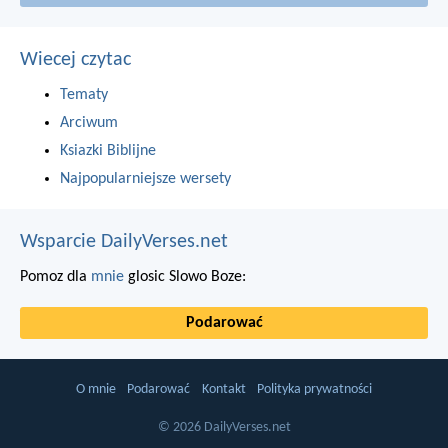
Wiecej czytac
Tematy
Arciwum
Ksiazki Biblijne
Najpopularniejsze wersety
Wsparcie DailyVerses.net
Pomoz dla
mnie
glosic Slowo Boze:
Podarować
O mnie
Podarować
Kontakt
Polityka prywatności
© 2026 DailyVerses.net