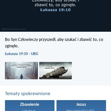
Bo Syn Człowieczy przyszedł, aby szukać i zbawić to, co
zginęło.
Łukasza 19:10 - UBG
Tematy spokrewnione
Zbawienie
Jezus
I nie ma w...
Jezus spojrzał na nich...