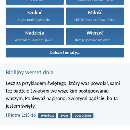
Szukać
Miłość
A gdy mnie będziecie...
Miłość jest cierpliwa, miłość...
Nadzieja
Wierzyć
Albowiem Ja wiem, jakie...
Dlatego powiadam wam: Wszystko...
Dalsze tematy...
Biblijny werset dnia
Lecz za przykładem świętego, który was powołał, sami
też bądźcie świętymi we wszelkim postępowaniu
waszym, Ponieważ napisano: Świętymi bądźcie, bo Ja
jestem święty.
I Piotra 1:15-16
świętość
życie
powołanie