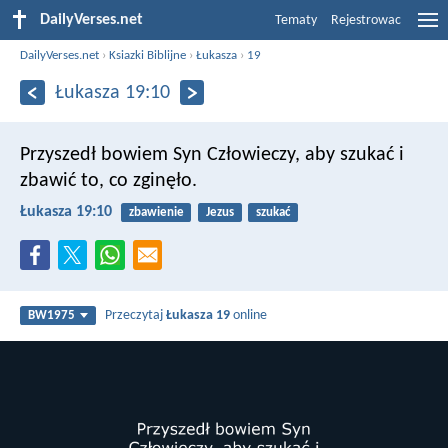
DailyVerses.net
Tematy
Rejestrowac
DailyVerses.net
›
Ksiazki Biblijne
›
Łukasza
›
19
Łukasza 19:10
Przyszedł bowiem Syn Człowieczy, aby szukać i
zbawić to, co zginęło.
Łukasza 19:10
zbawienie
Jezus
szukać
Przeczytaj
Łukasza 19
online
BW1975