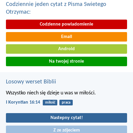
Codziennie jeden cytat z Pisma Swietego
Otrzymac:
Codzienne powiadomienie
Email
Android
Na twojej stronie
Losowy werset Biblii
Wszystko niech się dzieje u was w miłości.
I Koryntian 16:14
miłość
praca
Nastepny cytat!
Z ze zdjeciem