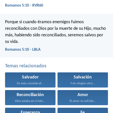
Romanos 5:10 - RVR60
Porque si cuando éramos enemigos fuimos
reconciliados con Dios por la muerte de su Hijo, mucho
más, habiendo sido reconciliados, seremos salvos por
su vida.
Romanos 5:10 - LBLA
Temas relacionados
Salvador
Salvación
En esto consiste el...
Y en ningún otro...
Reconciliación
Amor
Dios estaba en Cristo...
El amor es sufrido...
Esperanza
Fe