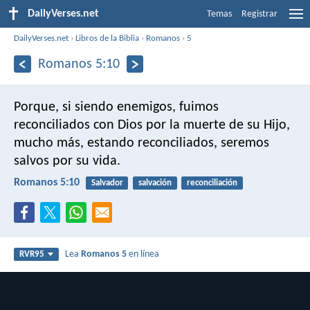
DailyVerses.net
Temas
Registrar
DailyVerses.net
›
Libros de la Biblia
›
Romanos
›
5
Romanos 5:10
Porque, si siendo enemigos, fuimos
reconciliados con Dios por la muerte de su Hijo,
mucho más, estando reconciliados, seremos
salvos por su vida.
Romanos 5:10
Salvador
salvación
reconciliación
Lea
Romanos 5
en línea
RVR95