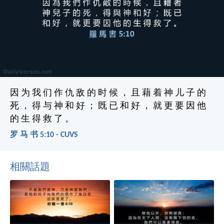
因 为 我 们 作 仇 敌 的 时 候 ， 且 藉 着 神 儿 子 的
死 ， 得 与 神 和 好 ； 既 已 和 好 ， 就 更 要 因 他
的 生 得 救 了 。
罗 马 书 5:10 - CUVS
相關話題