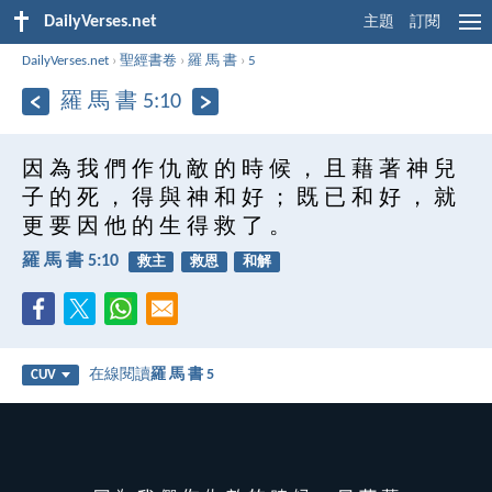
DailyVerses.net
主題
訂閱
DailyVerses.net
›
聖經書卷
›
羅 馬 書
›
5
羅 馬 書 5:10
因 為 我 們 作 仇 敵 的 時 候 ， 且 藉 著 神 兒
子 的 死 ， 得 與 神 和 好 ； 既 已 和 好 ， 就
更 要 因 他 的 生 得 救 了 。
羅 馬 書 5:10
救主
救恩
和解
在線閱讀
羅 馬 書 5
CUV