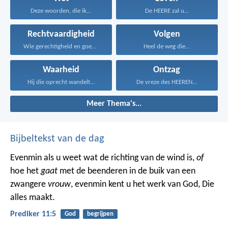
Deze woorden, die ik...
De HEERE zal u...
Rechtvaardigheid
Volgen
Wie gerechtigheid en goedertierenheid...
Heel de weg die...
Waarheid
Ontzag
Hij die oprecht wandelt...
De vreze des HEEREN...
Meer Thema's...
Bijbeltekst van de dag
Evenmin als u weet wat de richting van de wind is,
of
hoe het
gaat
met de beenderen in de buik van een
zwangere
vrouw
, evenmin kent u het werk van God, Die
alles maakt.
Prediker 11:5
God
begrijpen