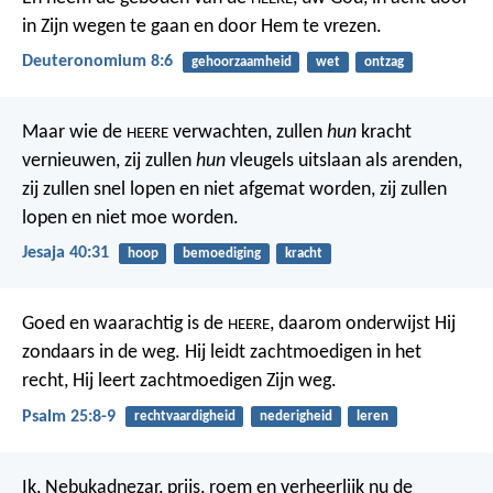
in Zijn wegen te gaan en door Hem te vrezen.
Deuteronomium 8:6
gehoorzaamheid
wet
ontzag
Maar wie de
verwachten, zullen
hun
kracht
HEERE
vernieuwen,
zij zullen
hun
vleugels uitslaan als arenden,
zij zullen snel lopen en niet afgemat worden,
zij zullen
lopen en niet moe worden.
Jesaja 40:31
hoop
bemoediging
kracht
Goed en waarachtig is de
,
daarom onderwijst Hij
HEERE
zondaars in de weg.
Hij leidt zachtmoedigen in het
recht,
Hij leert zachtmoedigen Zijn weg.
Psalm 25:8-9
rechtvaardigheid
nederigheid
leren
Ik, Nebukadnezar, prijs, roem en verheerlijk nu de