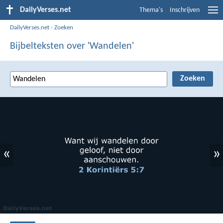
DailyVerses.net
Thema's
Inschrijven
DailyVerses.net
›
Zoeken
Bijbelteksten over 'Wandelen'
«
»