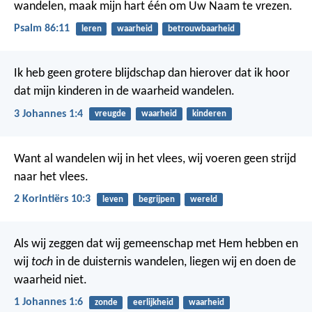
wandelen,
maak mijn hart één om Uw Naam te vrezen.
Psalm 86:11
leren
waarheid
betrouwbaarheid
Ik heb geen grotere blijdschap dan hierover dat ik hoor
dat mijn kinderen in de waarheid wandelen.
3 Johannes 1:4
vreugde
waarheid
kinderen
Want al wandelen wij in het vlees, wij voeren geen strijd
naar het vlees.
2 Korintiërs 10:3
leven
begrijpen
wereld
Als wij zeggen dat wij gemeenschap met Hem hebben en
wij
toch
in de duisternis wandelen, liegen wij en doen de
waarheid niet.
1 Johannes 1:6
zonde
eerlijkheid
waarheid