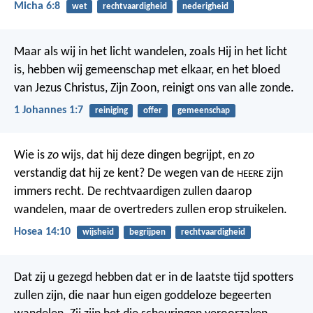
Micha 6:8
wet
rechtvaardigheid
nederigheid
Maar als wij in het licht wandelen, zoals Hij in het licht
is, hebben wij gemeenschap met elkaar, en het bloed
van Jezus Christus, Zijn Zoon, reinigt ons van alle zonde.
1 Johannes 1:7
reiniging
offer
gemeenschap
Wie is
zo
wijs, dat hij deze dingen begrijpt,
en
zo
verstandig dat hij ze kent?
De wegen van de
zijn
HEERE
immers recht.
De rechtvaardigen zullen daarop
wandelen,
maar de overtreders zullen erop struikelen.
Hosea 14:10
wijsheid
begrijpen
rechtvaardigheid
Dat zij u gezegd hebben dat er in de laatste tijd spotters
zullen zijn, die naar hun eigen goddeloze begeerten