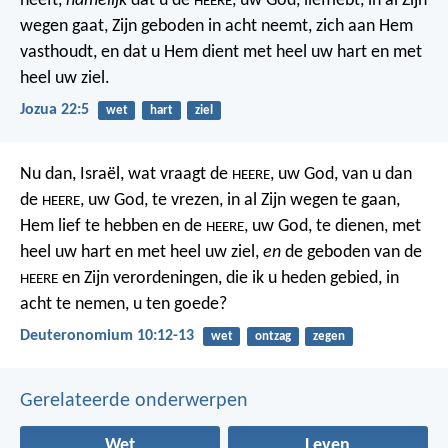
heeft,
namelijk
dat u de
, uw God, liefhebt, in al Zijn
HEERE
wegen gaat, Zijn geboden in acht neemt, zich aan Hem
vasthoudt, en dat u Hem dient met heel uw hart en met
heel uw ziel.
Jozua 22:5
wet
hart
ziel
Nu dan, Israël, wat vraagt de
, uw God, van u dan
HEERE
de
, uw God, te vrezen, in al Zijn wegen te gaan,
HEERE
Hem lief te hebben en de
, uw God, te dienen, met
HEERE
heel uw hart en met heel uw ziel,
en
de geboden van de
en Zijn verordeningen, die ik u heden gebied, in
HEERE
acht te nemen, u ten goede?
Deuteronomium 10:12-13
wet
ontzag
zegen
Gerelateerde onderwerpen
Wet
Leven