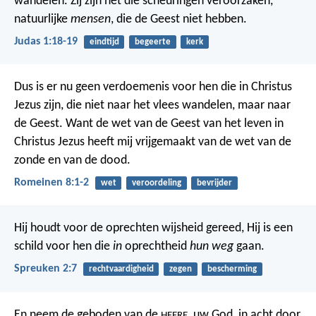
wandelen. Zij zijn het die scheuringen veroorzaken,
natuurlijke
mensen
, die de Geest niet hebben.
Judas 1:18-19
eindtijd
begeerte
kerk
Dus is er nu geen verdoemenis voor hen die in Christus
Jezus zijn, die niet naar het vlees wandelen, maar naar
de Geest. Want de wet van de Geest van het leven in
Christus Jezus heeft mij vrijgemaakt van de wet van de
zonde en van de dood.
Romeinen 8:1-2
wet
veroordeling
bevrijder
Hij houdt voor de oprechten wijsheid gereed,
Hij is een
schild voor hen die
in
oprechtheid
hun weg
gaan.
Spreuken 2:7
rechtvaardigheid
zegen
bescherming
En neem de geboden van de
, uw God, in acht door
HEERE