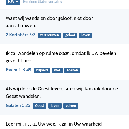
HSV
Herziene Statenvertaling
Want wij wandelen door geloof, niet door
aanschouwen.
2 Korintiërs 5:7
vertrouwen
geloof
leven
Ik zal wandelen op ruime
baan
,
omdat ik Uw bevelen
gezocht heb.
Psalm 119:45
vrijheid
wet
zoeken
Als wij door de Geest leven, laten wij dan ook door de
Geest wandelen.
Galaten 5:25
Geest
leven
volgen
Leer mij,
, Uw weg,
ik zal in Uw waarheid
HEERE