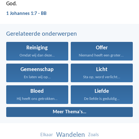
God.
1 Johannes 1:7 - BB
Gerelateerde onderwerpen
Reiniging
Offer
Omdat wij dan deze...
Niemand heeft een grotere...
Gemeenschap
Licht
En laten wij op...
Sta op, word verlicht...
Bloed
Liefde
Hij heeft ons getrokken...
De liefde is geduldig...
Meer Thema's...
Wandelen
Elkaar
Zoals