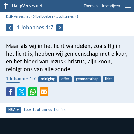
DailyVerses.net
Thema's
Inschrijven
DailyVerses.net
›
Bijbelboeken
›
1 Johannes
›
1
1 Johannes 1:7
Maar als wij in het licht wandelen, zoals Hij in
het licht is, hebben wij gemeenschap met elkaar,
en het bloed van Jezus Christus, Zijn Zoon,
reinigt ons van alle zonde.
1 Johannes 1:7
reiniging
offer
gemeenschap
licht
bloed
Lees
1 Johannes 1
online
HSV