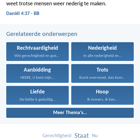
weet trotse mensen weer nederig te maken.
Daniël 4:37 - BB
Gerelateerde onderwerpen
Rechtvaardigheid
Nederigheid
Wie gerechtigheid en goedertierenheid...
In alle nederigheid en...
Aanbidding
Trots
HEERE, U bent mijn...
Komt overmoed, dan komt...
Liefde
Hoop
De liefde is geduldig...
Ik immers, Ik ken...
Meer Thema's...
Staat
Gerechtigheid
Nu