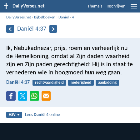
DailyVerses.net
Thema's
Inschrijven
DailyVerses.net
›
Bijbelboeken
›
Daniël
›
4
Daniël 4:37
Ik, Nebukadnezar, prijs, roem en verheerlijk nu
de Hemelkoning, omdat al Zijn daden waarheid
zijn en Zijn paden gerechtigheid: Hij is in staat te
vernederen wie in hoogmoed
hun weg
gaan.
Daniël 4:37
rechtvaardigheid
nederigheid
aanbidding
trots
Lees
Daniël 4
online
HSV