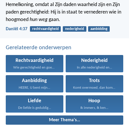
Hemelkoning, omdat al Zijn daden waarheid zijn en Zijn
paden gerechtigheid: Hij is in staat te vernederen wie in
hoogmoed
hun weg
gaan.
Daniël 4:37
rechtvaardigheid
nederigheid
aanbidding
Gerelateerde onderwerpen
Rechtvaardigheid
Nederigheid
Wie gerechtigheid en goedertierenheid...
In alle nederigheid en...
Aanbidding
Trots
HEERE, U bent mijn...
Komt overmoed, dan komt...
Liefde
Hoop
De liefde is geduldig...
Ik immers, Ik ken...
Meer Thema's...