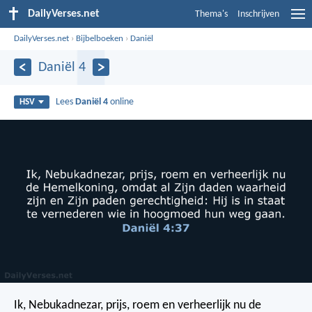
DailyVerses.net
Thema's
Inschrijven
DailyVerses.net
›
Bijbelboeken
›
Daniël
Daniël 4
Lees
Daniël 4
online
HSV
Ik, Nebukadnezar, prijs, roem en verheerlijk nu de