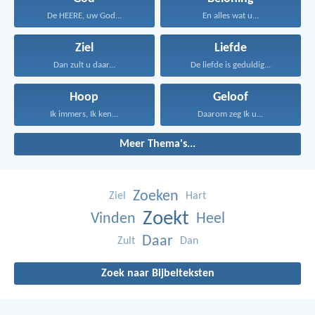
De HEERE, uw God...
En alles wat u...
Ziel
Liefde
Dan zult u daar...
De liefde is geduldig...
Hoop
Geloof
Ik immers, Ik ken...
Daarom zeg Ik u...
Meer Thema's...
Zoeken
Ziel
Hart
Zoekt
Vinden
Heel
Daar
Zult
Dan
Zoek naar Bijbelteksten