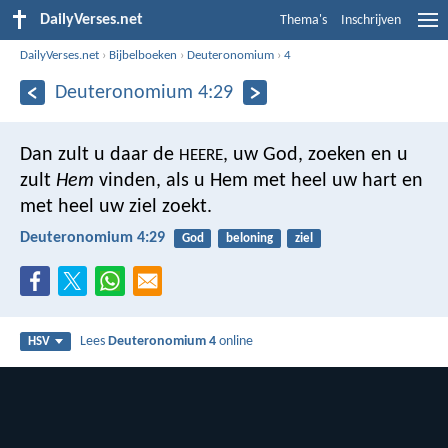
DailyVerses.net
Thema's
Inschrijven
DailyVerses.net
›
Bijbelboeken
›
Deuteronomium
›
4
Deuteronomium 4:29
Dan zult u daar de
, uw God, zoeken en u
HEERE
zult
Hem
vinden, als u Hem met heel uw hart en
met heel uw ziel zoekt.
Deuteronomium 4:29
God
beloning
ziel
Lees
Deuteronomium 4
online
HSV