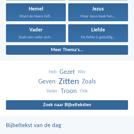
Hemel
Jezus
Want de Heere Zelf...
Maar Jezus keek hen...
Vader
Liefde
Zoals een vader zich...
De liefde is geduldig...
Meer Thema's...
Gezet
Heb
Wie
Zitten
Geven
Zoals
Troon
Vader
Ook
Zoek naar Bijbelteksten
Bijbeltekst van de dag