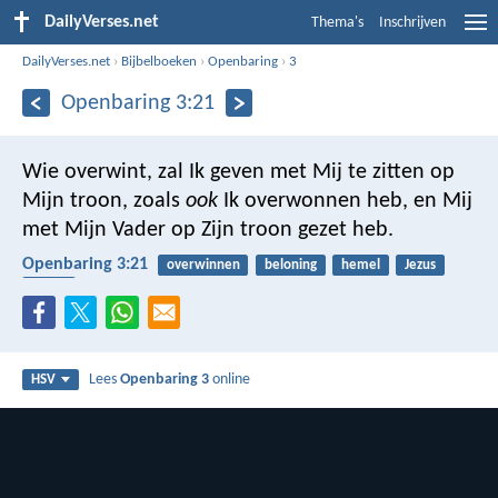
DailyVerses.net
Thema's
Inschrijven
DailyVerses.net
›
Bijbelboeken
›
Openbaring
›
3
Openbaring 3:21
Wie overwint, zal Ik geven met Mij te zitten op
Mijn troon, zoals
ook
Ik overwonnen heb, en Mij
met Mijn Vader op Zijn troon gezet heb.
Openbaring 3:21
overwinnen
beloning
hemel
Jezus
Vader
Lees
Openbaring 3
online
HSV