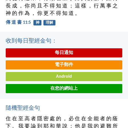
長 成 ， 你 尚 且 不 得 知 道 ； 這 樣 ， 行 萬 事 之
神 的 作 為 ， 你 更 不 得 知 道 。
傳 道 書 11:5
神
理解
收到每日聖經金句：
每日通知
電子郵件
Android
在您的網站上
隨機聖經金句
住 在 至 高 者 隱 密 處 的 ， 必 住 在 全 能 者 的 蔭
下 。 我 要 論 到 耶 和 華 說 ： 他 是 我 的 避 難 所