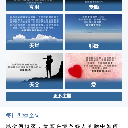
克服
獎勵
天堂
耶穌
天父
愛
更多主題...
每日聖經金句
風 從 何 道 來 ， 骨 頭 在 懷 孕 婦 人 的 胎 中 如 何