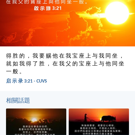
得 胜 的 ， 我 要 赐 他 在 我 宝 座 上 与 我 同 坐 ，
就 如 我 得 了 胜 ， 在 我 父 的 宝 座 上 与 他 同 坐
一 般 。
启 示 录 3:21 - CUVS
相關話題