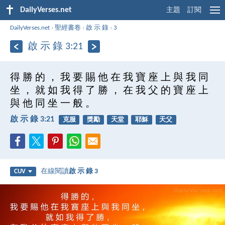
DailyVerses.net
主題
訂閱
DailyVerses.net
›
聖經書卷
›
啟 示 錄
›
3
啟 示 錄 3:21
得 勝 的 ， 我 要 賜 他 在 我 寶 座 上 與 我 同
坐 ， 就 如 我 得 了 勝 ， 在 我 父 的 寶 座 上
與 他 同 坐 一 般 。
啟 示 錄 3:21
克服
獎勵
天堂
耶穌
天父
在線閱讀
啟 示 錄 3
CUV