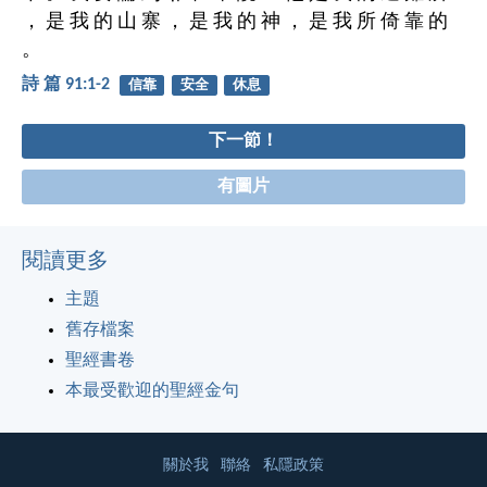
， 是 我 的 山 寨 ， 是 我 的 神 ， 是 我 所 倚 靠 的
。
詩 篇 91:1-2
信靠
安全
休息
下一節！
有圖片
閱讀更多
主題
舊存檔案
聖經書卷
本最受歡迎的聖經金句
關於我
聯絡
私隱政策