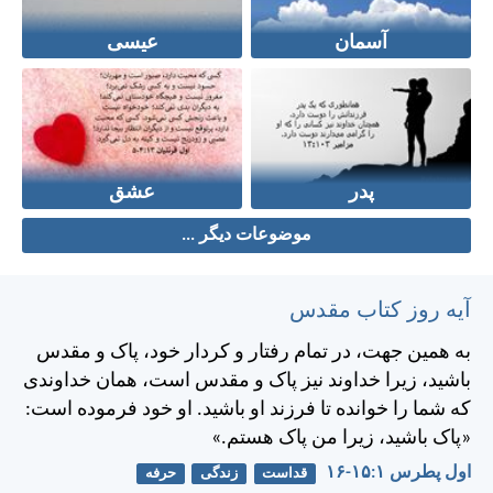
آسمان
عیسی
پدر
عشق
موضوعات دیگر ...
آیه روز کتاب مقدس
به همين جهت، در تمام رفتار و كردار خود، پاک و مقدس
باشيد، زيرا خداوند نيز پاک و مقدس است، همان خداوندی
كه شما را خوانده تا فرزند او باشيد. او خود فرموده است:
«پاک باشيد، زيرا من پاک هستم.»
اول پطرس ۱:‏۱۵-‏۱۶
قداست
زندگی
حرفه