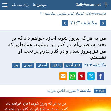
DailyVerses.net
موضوع ها
برای ثبت نام
DailyVerses.net
›
کتابهای کتاب مقدس
›
مکاشفه
›
۳
مکاشفه ۳:‏۲۱
من به هر كه پيروز شود، اجازه خواهم داد كه بر
تخت سلطنتی‌ام، در كنار من بنشيند، همانطور كه
من نيز پيروز شدم و در كنار پدرم بر تخت او
نشستم.
مکاشفه ۳:‏۲۱
فائق آمدن
پاداش
آسمان
عیسی
پدر
مکاشفه ۳
بصورت آنلاین بخوانید
PCB