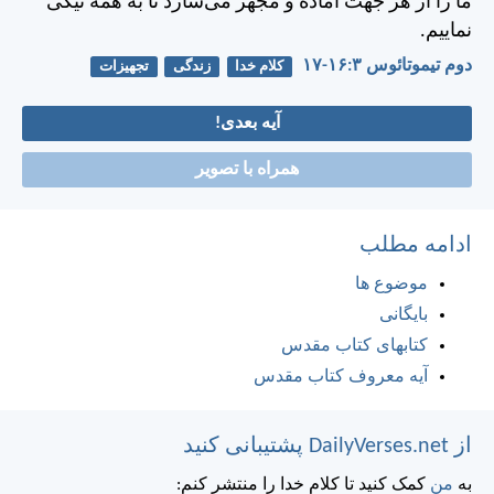
ما را از هر جهت آماده و مجهز می‌سازد تا به همه نيكی
نماييم.
دوم تيموتائوس ۳:‏۱۶-‏۱۷
کلام خدا
زندگی
تجهیزات
آیه بعدی!
همراه با تصویر
ادامه مطلب
موضوع ها
بایگانی
کتابهای کتاب مقدس
آیه معروف کتاب مقدس
از DailyVerses.net پشتیبانی کنید
به
من
کمک کنید تا کلام خدا را منتشر کنم: